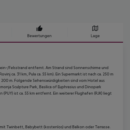
Bewertungen
Lage
ein-/Felsstrand entfernt. Am Strand sind Sonnenschirme und
inj ca. 31 km, Pula ca. 55 km). Ein Supermarkt ist nach ca. 250 m
und 200 m. Folgende Sehenswürdigkeiten sind vom Hotel aus
amonja Sculpture Park, Basilica of Euphrasius und Dinopark
n (PUY) ist ca. 55 km entfernt. Ein weiterer Flughafen (RJK) liegt
mit Twinbett, Babybett (kostenlos) und Balkon oder Terrasse.