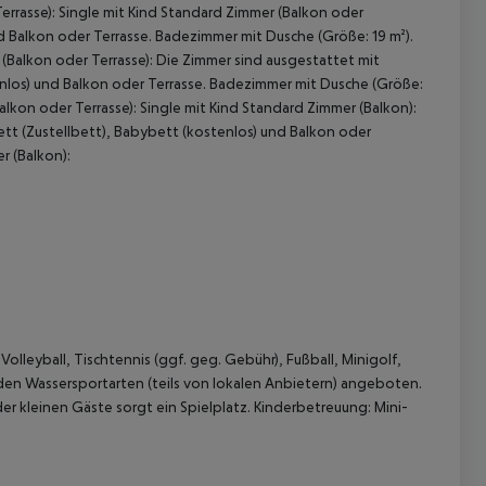
rrasse): Single mit Kind Standard Zimmer (Balkon oder
d Balkon oder Terrasse. Badezimmer mit Dusche (Größe: 19 m²).
 (Balkon oder Terrasse): Die Zimmer sind ausgestattet mit
nlos) und Balkon oder Terrasse. Badezimmer mit Dusche (Größe:
alkon oder Terrasse): Single mit Kind Standard Zimmer (Balkon):
tt (Zustellbett), Babybett (kostenlos) und Balkon oder
r (Balkon):
 akzeptieren
lleyball, Tischtennis (ggf. geg. Gebühr), Fußball, Minigolf,
rden Wassersportarten (teils von lokalen Anbietern) angeboten.
er kleinen Gäste sorgt ein Spielplatz. Kinderbetreuung: Mini-