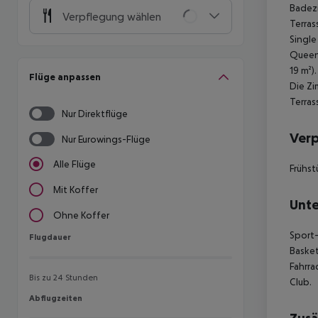
Badezi
Verpflegung wählen
Terras
Single
Queen-
19 m²)
Flüge anpassen
Die Zi
Terras
Nur Direktflüge
Ver
Nur Eurowings-Flüge
Alle Flüge
Frühst
Mit Koffer
Unte
Ohne Koffer
Sport-
Flugdauer
Flugdauer
Basket
Fahrra
Bis zu 24 Stunden
Club.
Abflugzeiten
Abflugzeiten