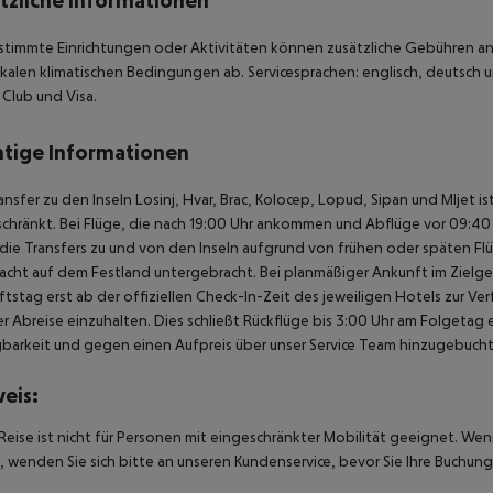
tzliche Informationen
stimmte Einrichtungen oder Aktivitäten können zusätzliche Gebühren anf
kalen klimatischen Bedingungen ab. Servicesprachen: englisch, deutsch un
 Club und Visa.
tige Informationen
ansfer zu den Inseln Losinj, Hvar, Brac, Kolocep, Lopud, Sipan und Mljet i
chränkt. Bei Flüge, die nach 19:00 Uhr ankommen und Abflüge vor 09:40 U
ie Transfers zu und von den Inseln aufgrund von frühen oder späten Fl
acht auf dem Festland untergebracht. Bei planmäßiger Ankunft im Ziel
tstag erst ab der offiziellen Check-In-Zeit des jeweiligen Hotels zur Ve
r Abreise einzuhalten. Dies schließt Rückflüge bis 3:00 Uhr am Folgeta
barkeit und gegen einen Aufpreis über unser Service Team hinzugebuch
eis:
Reise ist nicht für Personen mit eingeschränkter Mobilität geeignet. We
 wenden Sie sich bitte an unseren Kundenservice, bevor Sie Ihre Buchung