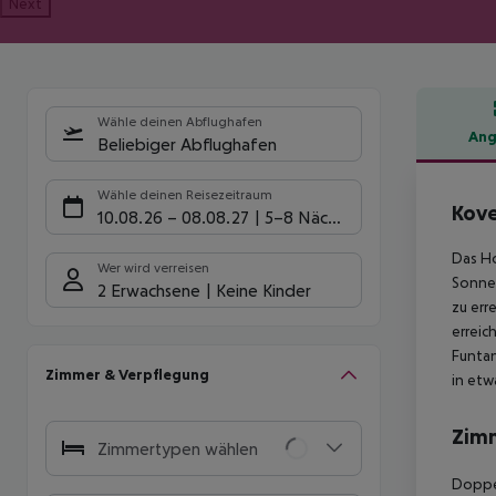
Next
Wähle deinen Abflughafen
Ang
Beliebiger Abflughafen
Hote
Wähle deinen Reisezeitraum
Kov
10.08.26
–
08.08.27
5-8 Nächte
Das Ho
Wer wird verreisen
Sonnen
2 Erwachsene
Keine Kinder
zu err
erreic
Funtan
Zimmer & Verpflegung
in etw
Zim
Zimmertypen wählen
Doppel