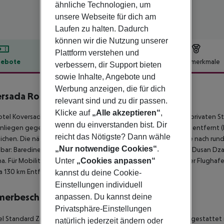
ähnliche Technologien, um
unsere Webseite für dich am
Laufen zu halten. Dadurch
können wir die Nutzung unserer
Plattform verstehen und
ebote
Hotelbeschreibung
Hotelmerkmale
verbessern, dir Support bieten
sowie Inhalte, Angebote und
lbeschreibung
Werbung anzeigen, die für dich
ersada Rooms
relevant sind und zu dir passen.
2
Klicke auf
„Alle akzeptieren“
,
tel Koversada Rooms - Covered befindet sich ca. 200 m vom privaten St
wenn du einverstanden bist. Dir
liegen gegen Gebühr verfügbar. Die Stadt Porec ist ca. 18 km entfernt (Rov
reicht das Nötigste? Dann wähle
eichen. Die nächstgelegenen Bars und Restaurants erreichen Sie nach r
„Nur notwendige Cookies“
.
hbar: Baredine Cave (ca. 19 km), Visnjan Observatory (ca. 26 km), Dusan Dz
a. Für Mobilität sorgt eine Bushaltestelle (ca. 1 km entfernt). Der Flughafe
Unter
„Cookies anpassen“
a 130 km Entfernung.
kannst du deine Cookie-
Einstellungen individuell
merbeschreibung
anpassen. Du kannst deine
Privatsphäre-Einstellungen
 Standard Zimmer (Balkon oder Terrasse): Die Zimmer sind ausgestattet 
natürlich jederzeit ändern oder