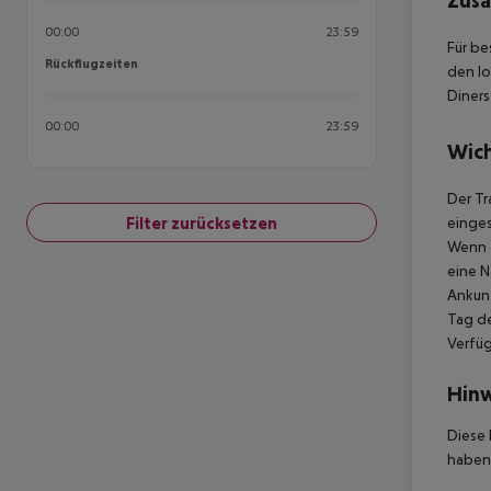
Zusä
00:00
23:59
Für be
Rückflugzeiten
Rückflugzeiten
den lo
Diners
00:00
23:59
Wich
Der Tr
Filter zurücksetzen
einges
Wenn d
eine N
Ankunf
Tag de
Verfüg
Hinw
Diese 
haben,