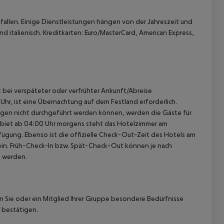
allen. Einige Dienstleistungen hängen von der Jahreszeit und
d italienisch. Kreditkarten: Euro/MasterCard, American Express,
st bei verspäteter oder verfrühter Ankunft/Abreise
hr, ist eine Übernachtung auf dem Festland erforderlich.
ügen nicht durchgeführt werden können, werden die Gäste für
gebiet ab 04:00 Uhr morgens steht das Hotelzimmer am
rfügung. Ebenso ist die offizielle Check-Out-Zeit des Hotels am
g ein. Früh-Check-In bzw. Spät-Check-Out können je nach
t werden.
nn Sie oder ein Mitglied Ihrer Gruppe besondere Bedürfnisse
 bestätigen.