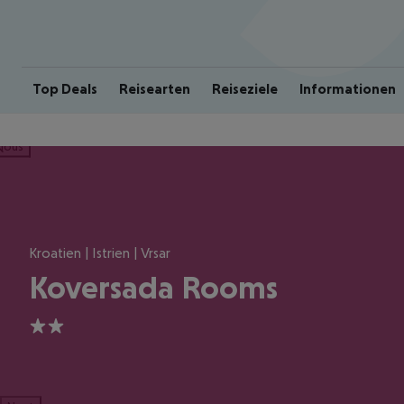
Top Deals
Reisearten
Reiseziele
Informationen
ious
Kroatien | Istrien | Vrsar
Koversada Rooms
2