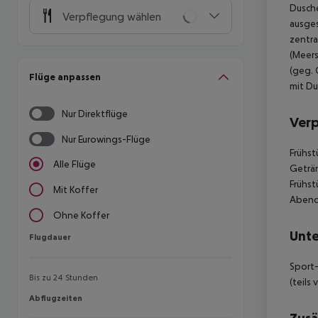
Dusche
Verpflegung wählen
ausges
zentra
(Meers
(geg. 
Flüge anpassen
mit Du
Nur Direktflüge
Ver
Nur Eurowings-Flüge
Frühst
Alle Flüge
Geträn
Frühst
Mit Koffer
Abende
Ohne Koffer
Unte
Flugdauer
Flugdauer
Sport-
Bis zu 24 Stunden
(teils
Abflugzeiten
Abflugzeiten