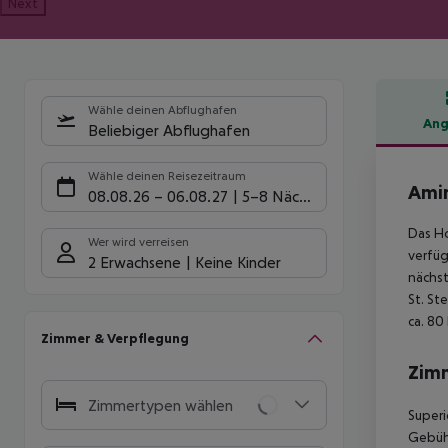
Next
Wähle deinen Abflughafen
Ang
Beliebiger Abflughafen
Hote
Wähle deinen Reisezeitraum
Amin
08.08.26
–
06.08.27
5-8 Nächte
Das Ho
Wer wird verreisen
verfüg
2 Erwachsene
Keine Kinder
nächst
St. St
ca. 80
Zimmer & Verpflegung
Zim
Zimmertypen wählen
Superi
Gebühr