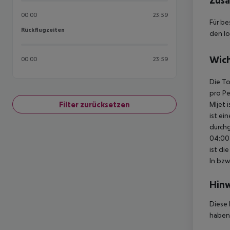
Zusä
00:00
23:59
Für be
Rückflugzeiten
Rückflugzeiten
den lo
Wich
00:00
23:59
Die To
pro Pe
Filter zurücksetzen
Mljet 
ist ei
durchg
04:00 
ist di
In bzw
Hinw
Diese 
haben,