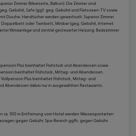
perior Zimmer (Meerseite, Balkon): Die Zimmer sind
geg. Gebühr), Safe (ggf. geg. Gebühr) und Flatscreen-TV sowie
 mit Dusche. Handtücher werden gewechselt. Superior Zimmer
it Doppelbett oder Twinbett, Minibar (geg. Gebühr), Internet
uerter Klimaanlage und zentral gesteuerter Heizung. Badezimmer
 akzeptieren
bpension Plus beinhaltet Frühstück und Abendessen sowie
pension beinhaltet Frühstück, Mittag- und Abendessen.
Vollpension Plus beinhaltet Frühstück, Mittag- und
nd Abendessen dabei nur in ausgewählten Restaurants.
 In ca. 100 m Entfernung vom Hotel werden Wassersportarten
 Massagen gegen Gebühr. Spa-Bereich ggfls. gegen Gebühr.