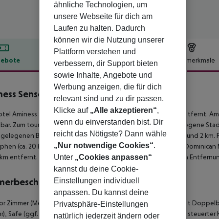
ähnliche Technologien, um
unsere Webseite für dich am
Laufen zu halten. Dadurch
können wir die Nutzung unserer
Plattform verstehen und
ebote
Hotelbeschreibung
Hotelmerkmale
verbessern, dir Support bieten
sowie Inhalte, Angebote und
lbeschreibung
Werbung anzeigen, die für dich
ess Senses Resort
relevant sind und zu dir passen.
4
Klicke auf
„Alle akzeptieren“
,
tel Aminess Senses Resort liegt ca. 400 km vom Kiesstrand entfernt. 
wenn du einverstanden bist. Dir
bar. Zum touristischen Zentrum sind es ca. 2 km. Die nächstgelegene Stadt i
reicht das Nötigste? Dann wähle
gelegenen Bars und Restaurants erreichen Sie ebenfalls nach rund 2 km.
„Nur notwendige Cookies“
.
ephen (ca. 20 km), Fortica Fortress (ca. 20 km), GrapÄeva Cave, Dominican 
 km entfernt. Ein weiterer Flughafen (ZAD) liegt in etwa 200 km Entfernu
Unter
„Cookies anpassen“
kannst du deine Cookie-
merbeschreibung
Einstellungen individuell
anpassen. Du kannst deine
or Zimmer (Meerblick, Balkon): Die Zimmer sind ausgestattet mit Doppelb
Privatsphäre-Einstellungen
), Safe (ggf. geg. Gebühr) und Flatscreen-TV sowie zentral gesteuerter
natürlich jederzeit ändern oder