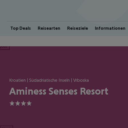
Top Deals
Reisearten
Reiseziele
Informationen
ious
Kroatien | Südadriatische Inseln | Vrboska
Aminess Senses Resort
4