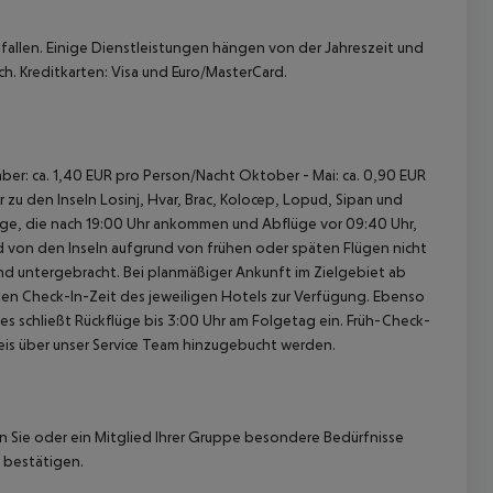
allen. Einige Dienstleistungen hängen von der Jahreszeit und
h. Kreditkarten: Visa und Euro/MasterCard.
ber: ca. 1,40 EUR pro Person/Nacht Oktober - Mai: ca. 0,90 EUR
zu den Inseln Losinj, Hvar, Brac, Kolocep, Lopud, Sipan und
Flüge, die nach 19:00 Uhr ankommen und Abflüge vor 09:40 Uhr,
nd von den Inseln aufgrund von frühen oder späten Flügen nicht
d untergebracht. Bei planmäßiger Ankunft im Zielgebiet ab
len Check-In-Zeit des jeweiligen Hotels zur Verfügung. Ebenso
ies schließt Rückflüge bis 3:00 Uhr am Folgetag ein. Früh-Check-
is über unser Service Team hinzugebucht werden.
nn Sie oder ein Mitglied Ihrer Gruppe besondere Bedürfnisse
 bestätigen.