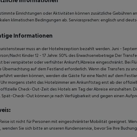
tzliche Informationen
stimmte Einrichtungen oder Aktivitäten können zusätzliche Gebühren anf
kalen klimatischen Bedingungen ab. Servicesprachen: englisch und deutsc
tige Informationen
uristensteuer muss an der Hotelrezeption bezahlt werden. Juni - Septem
rson/Nacht Kinder 12 - 17 Jahre: 50% des Erwachsenebetrage Der Transfer 
ist bei verspäteter oder verfrühter Ankunft/Abreise eingeschränkt. Bei 
ne Übernachtung auf dem Festland erforderlich. Wenn die Transfers zu u
eführt werden können, werden die Gäste für eine Nacht auf dem Festlan
Uhr morgens steht das Hotelzimmer am Ankunftstag erst ab der offiziel
e offizielle Check-Out-Zeit des Hotels am Tag der Abreise einzuhalten. D
. Spät-Check-Out können je nach Verfügbarkeit und gegen einen Aufpre
eis:
Reise ist nicht für Personen mit eingeschränkter Mobilität geeignet. We
 wenden Sie sich bitte an unseren Kundenservice, bevor Sie Ihre Buchung