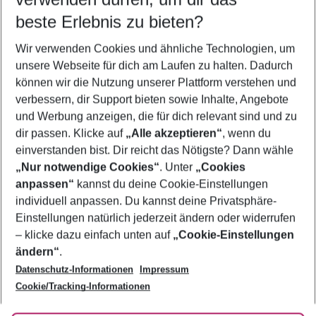
11.08.26
–
09.08.27
5-8 Nächte
beste Erlebnis zu bieten?
Wer wird verreisen
Wir verwenden Cookies und ähnliche Technologien, um
2 Erwachsene
Keine Kinder
unsere Webseite für dich am Laufen zu halten. Dadurch
können wir die Nutzung unserer Plattform verstehen und
Mehr Filter anzeigen
verbessern, dir Support bieten sowie Inhalte, Angebote
und Werbung anzeigen, die für dich relevant sind und zu
dir passen. Klicke auf
„Alle akzeptieren“
, wenn du
einverstanden bist. Dir reicht das Nötigste? Dann wähle
„Nur notwendige Cookies“
. Unter
„Cookies
anpassen“
kannst du deine Cookie-Einstellungen
Footer
Footer navigation
individuell anpassen. Du kannst deine Privatsphäre-
Über uns
Einstellungen natürlich jederzeit ändern oder widerrufen
AGB
– klicke dazu einfach unten auf
„Cookie-Einstellungen
Service & Hilfe
Bestpreisgarantie
ändern“
.
Datenschutz-Informationen
Impressum
Agenturbetreuung
Cookie-Einstellungen ändern
Folge uns
Barrierefreies Reisen
Cookie/Tracking-Informationen
Cookie-Richtlinie
Check-in
Datenschutz