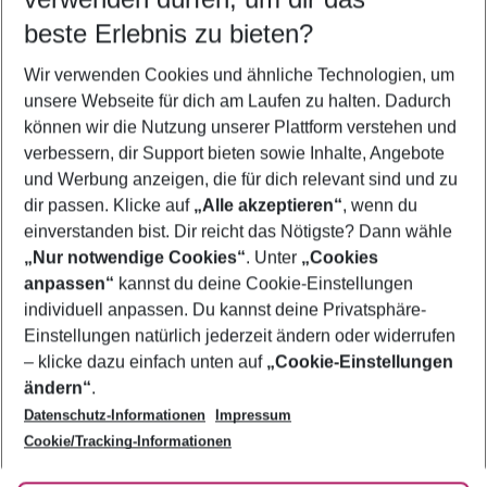
09.08.26
–
07.08.27
5-8 Nächte
beste Erlebnis zu bieten?
Wer wird verreisen
Wir verwenden Cookies und ähnliche Technologien, um
2 Erwachsene
Keine Kinder
unsere Webseite für dich am Laufen zu halten. Dadurch
können wir die Nutzung unserer Plattform verstehen und
Mehr Filter anzeigen
verbessern, dir Support bieten sowie Inhalte, Angebote
und Werbung anzeigen, die für dich relevant sind und zu
dir passen. Klicke auf
„Alle akzeptieren“
, wenn du
einverstanden bist. Dir reicht das Nötigste? Dann wähle
„Nur notwendige Cookies“
. Unter
„Cookies
anpassen“
kannst du deine Cookie-Einstellungen
Footer
Footer navigation
individuell anpassen. Du kannst deine Privatsphäre-
Über uns
Einstellungen natürlich jederzeit ändern oder widerrufen
AGB
– klicke dazu einfach unten auf
„Cookie-Einstellungen
Service & Hilfe
Bestpreisgarantie
ändern“
.
Datenschutz-Informationen
Impressum
Agenturbetreuung
Cookie-Einstellungen ändern
Folge uns
Barrierefreies Reisen
Cookie/Tracking-Informationen
Cookie-Richtlinie
Check-in
Datenschutz