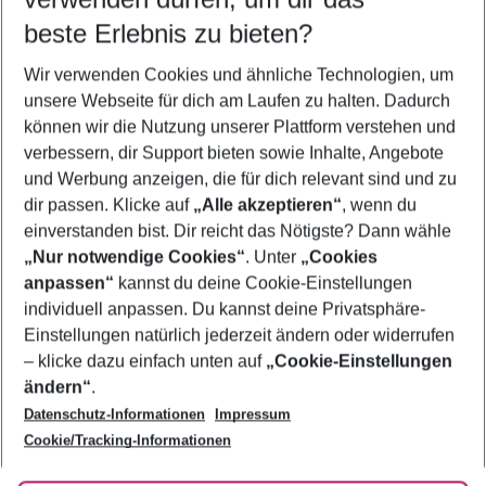
11.08.26
–
09.08.27
5-8 Nächte
beste Erlebnis zu bieten?
Wer wird verreisen
Wir verwenden Cookies und ähnliche Technologien, um
2 Erwachsene
Keine Kinder
unsere Webseite für dich am Laufen zu halten. Dadurch
können wir die Nutzung unserer Plattform verstehen und
Mehr Filter anzeigen
verbessern, dir Support bieten sowie Inhalte, Angebote
und Werbung anzeigen, die für dich relevant sind und zu
dir passen. Klicke auf
„Alle akzeptieren“
, wenn du
einverstanden bist. Dir reicht das Nötigste? Dann wähle
„Nur notwendige Cookies“
. Unter
„Cookies
anpassen“
kannst du deine Cookie-Einstellungen
Footer
Footer navigation
individuell anpassen. Du kannst deine Privatsphäre-
Über uns
Einstellungen natürlich jederzeit ändern oder widerrufen
AGB
– klicke dazu einfach unten auf
„Cookie-Einstellungen
Service & Hilfe
Bestpreisgarantie
ändern“
.
Datenschutz-Informationen
Impressum
Agenturbetreuung
Cookie-Einstellungen ändern
Folge uns
Barrierefreies Reisen
Cookie/Tracking-Informationen
Cookie-Richtlinie
Check-in
Datenschutz