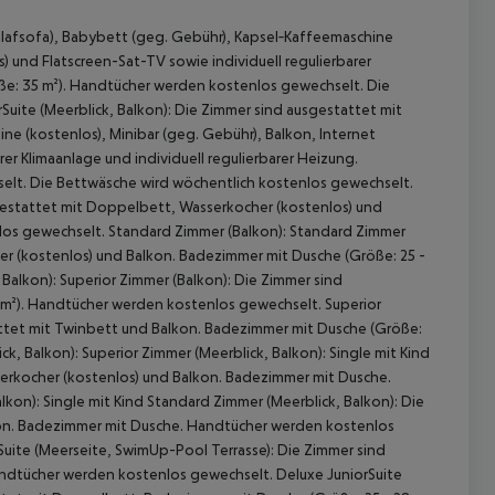
chlafsofa), Babybett (geg. Gebühr), Kapsel‑Kaffeemaschine
s) und Flatscreen-Sat-TV sowie individuell regulierbarer
öße: 35 m²). Handtücher werden kostenlos gewechselt. Die
Suite (Meerblick, Balkon): Die Zimmer sind ausgestattet mit
ne (kostenlos), Minibar (geg. Gebühr), Balkon, Internet
rer Klimaanlage und individuell regulierbarer Heizung.
lt. Die Bettwäsche wird wöchentlich kostenlos gewechselt.
sgestattet mit Doppelbett, Wasserkocher (kostenlos) und
los gewechselt. Standard Zimmer (Balkon): Standard Zimmer
er (kostenlos) und Balkon. Badezimmer mit Dusche (Größe: 25 -
 akzeptieren
alkon): Superior Zimmer (Balkon): Die Zimmer sind
 m²). Handtücher werden kostenlos gewechselt. Superior
tattet mit Twinbett und Balkon. Badezimmer mit Dusche (Größe:
, Balkon): Superior Zimmer (Meerblick, Balkon): Single mit Kind
erkocher (kostenlos) und Balkon. Badezimmer mit Dusche.
on): Single mit Kind Standard Zimmer (Meerblick, Balkon): Die
kon. Badezimmer mit Dusche. Handtücher werden kostenlos
Suite (Meerseite, SwimUp-Pool Terrasse): Die Zimmer sind
andtücher werden kostenlos gewechselt. Deluxe JuniorSuite