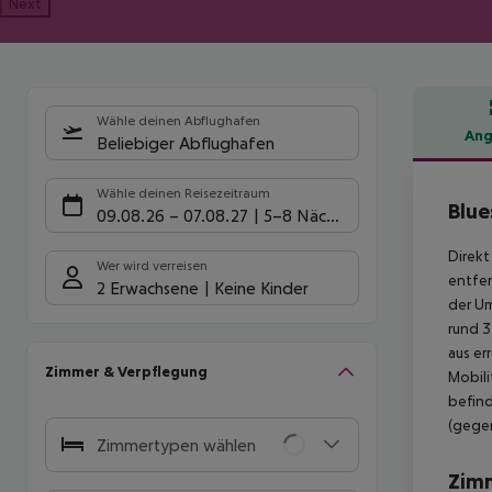
Next
Wähle deinen Abflughafen
Ang
Beliebiger Abflughafen
Hote
Wähle deinen Reisezeitraum
Blue
09.08.26
–
07.08.27
5-8 Nächte
Direkt
Wer wird verreisen
entfer
2 Erwachsene
Keine Kinder
der Um
rund 3
aus er
Zimmer & Verpflegung
Mobili
befind
(gegen
Zimmertypen wählen
Zim