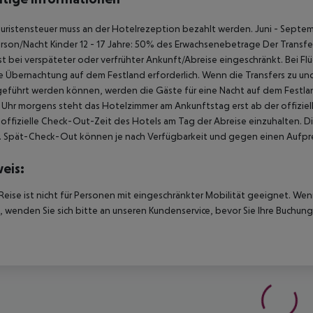
uristensteuer muss an der Hotelrezeption bezahlt werden. Juni - Septem
rson/Nacht Kinder 12 - 17 Jahre: 50% des Erwachsenebetrage Der Transfer 
ist bei verspäteter oder verfrühter Ankunft/Abreise eingeschränkt. Bei 
ne Übernachtung auf dem Festland erforderlich. Wenn die Transfers zu u
eführt werden können, werden die Gäste für eine Nacht auf dem Festlan
Uhr morgens steht das Hotelzimmer am Ankunftstag erst ab der offiziel
e offizielle Check-Out-Zeit des Hotels am Tag der Abreise einzuhalten. D
. Spät-Check-Out können je nach Verfügbarkeit und gegen einen Aufpre
eis:
Reise ist nicht für Personen mit eingeschränkter Mobilität geeignet. We
 wenden Sie sich bitte an unseren Kundenservice, bevor Sie Ihre Buchung