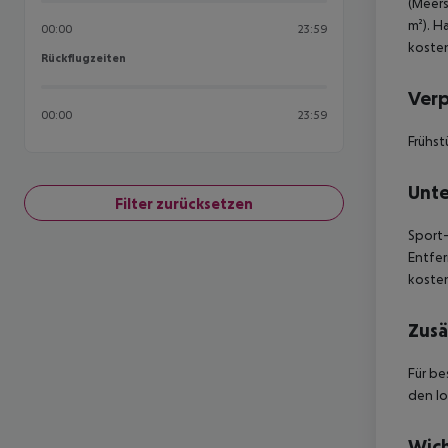
(Meers
m²). H
00:00
23:59
kosten
Rückflugzeiten
Rückflugzeiten
Ver
00:00
23:59
Frühst
Unte
Filter zurücksetzen
Sport-
Entfer
kosten
Zusä
Für be
den lo
Wich