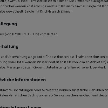
eite, SwimUp-Pool Terrasse): Klassisch Zimmer: Die Zimmer sind ausgest
andtücher werden kostenlos gewechselt. Klassisch Zimmer: Single mit Ki
los gewechselt. Single mit Kind Klassisch Zimmer:
pflegung
ück (von 07:00 - 10:00 Uhr) vom Buffet.
rhaltung
 und Unterhaltungsangebote: Fitness (kostenlos), Tischtennis (kostenlos) 
nung vom Hotel werden Wassersportarten (teils von lokalen Anbietern)
los. Massagen gegen Gebühr. Unterhaltung für Erwachsene: Live-Musik.
tzliche Informationen
stimmte Einrichtungen oder Aktivitäten können zusätzliche Gebühren anf
kalen klimatischen Bedingungen ab. Servicesprachen: englisch und deutsc
tige Informationen