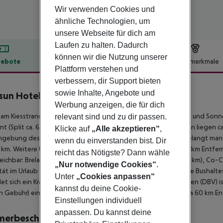
Wir verwenden Cookies und
ähnliche Technologien, um
unsere Webseite für dich am
Laufen zu halten. Dadurch
können wir die Nutzung unserer
ebote
Hotelbeschreibung
Hotelmerkmale
Plattform verstehen und
lbeschreibung
verbessern, dir Support bieten
sowie Inhalte, Angebote und
sun Hotel Jadran
Werbung anzeigen, die für dich
5
 am Kiesstrand gelegenes Hotel. Am Strand sind Sonnenliegen und Sonnen
relevant sind und zu dir passen.
nt (Split ca. 65 km, Dubrovnik ca. 150 km). Einkaufsmöglichkeiten liegen 
Klicke auf
„Alle akzeptieren“
,
gebung des Hotels. Zu den nächsten Bars und Restaurants gelangt man 
wenn du einverstanden bist. Dir
 km. Weitere Unterhaltungsangebote wie ein Kino sind in ca. 4 km Entf
reicht das Nötigste? Dann wähle
reichbar: Brela stone (ca. 18 km), Makarska Riva Promenade (ca. 3 km), Co-
„Nur notwendige Cookies“
.
tät im Urlaub sorgen neben einem Mietwagen-Verleih auch eine Bushalteste
Unter
„Cookies anpassen“
et sich ein Krankenhaus in etwa 65 km Entfernung. Der Flughafen (DBV) i
kannst du deine Cookie-
 Gebühr) ein Shuttle. Ein weiterer Flughafen (SPU) liegt in etwa 60 km E
Einstellungen individuell
anpassen. Du kannst deine
merbeschreibung