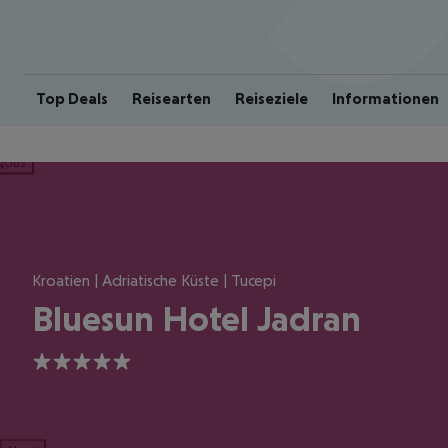
Top Deals
Reisearten
Reiseziele
Informationen
ious
Kroatien | Adriatische Küste | Tucepi
Bluesun Hotel Jadran
5