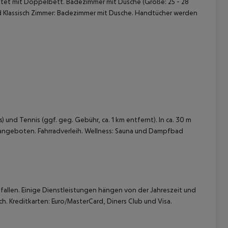
attet mit Doppelbett. Badezimmer mit Dusche (Größe: 25 - 28
nd Klassisch Zimmer: Badezimmer mit Dusche. Handtücher werden
und Tennis (ggf. geg. Gebühr, ca. 1 km entfernt). In ca. 30 m
 angeboten. Fahrradverleih. Wellness: Sauna und Dampfbad
allen. Einige Dienstleistungen hängen von der Jahreszeit und
h. Kreditkarten: Euro/MasterCard, Diners Club und Visa.