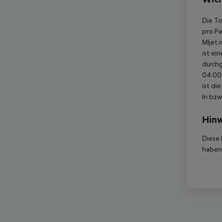
Die To
pro Pe
Mljet 
ist ei
durchg
04:00 
ist di
In bzw
Hinw
Diese 
haben,