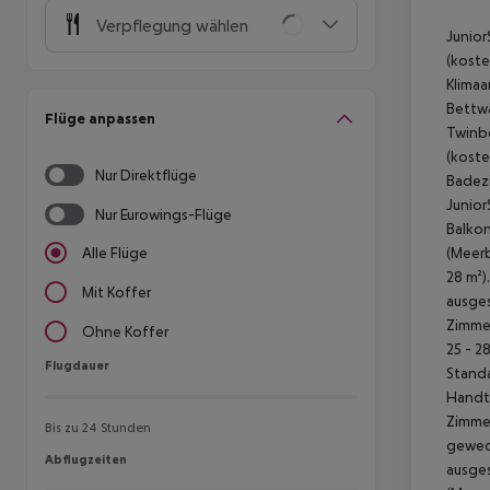
Verpflegung wählen
Junior
(koste
Klimaa
Bettwä
Flüge anpassen
Twinbe
(koste
Nur Direktflüge
Badezi
Junior
Nur Eurowings-Flüge
Balkon
(Meerb
Alle Flüge
28 m²)
Mit Koffer
ausges
Zimmer
Ohne Koffer
25 - 2
Flugdauer
Flugdauer
Standa
Handtü
Zimmer
Bis zu 24 Stunden
gewech
Abflugzeiten
Abflugzeiten
ausges