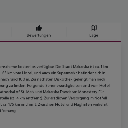
Bewertungen
Lage
schirme kostenlos verfügbar. Die Stadt Makarska ist ca. 1 km
ca. 65 km vom Hotel, und auch ein Supermarkt befindet sich in
nach rund 100 m. Zur nächsten Diskothek gelangt man nach
ernung zu finden. Folgende Sehenswürdigkeiten sind vom Hotel
Cathedral of St. Mark und Makarska Franciscan Monastery. Für
lle (ca. 4 km entfernt). Zur ärztlichen Versorgung im Notfall
st ca. 175 km entfernt. Zwischen Hotel und Flughafen verkehrt
ntfernung.