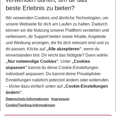
08.08.26
–
06.08.27
5-8 Nächte
beste Erlebnis zu bieten?
Wer wird verreisen
Wir verwenden Cookies und ähnliche Technologien, um
2 Erwachsene
Keine Kinder
unsere Webseite für dich am Laufen zu halten. Dadurch
können wir die Nutzung unserer Plattform verstehen und
Mehr Filter anzeigen
verbessern, dir Support bieten sowie Inhalte, Angebote
und Werbung anzeigen, die für dich relevant sind und zu
dir passen. Klicke auf
„Alle akzeptieren“
, wenn du
einverstanden bist. Dir reicht das Nötigste? Dann wähle
„Nur notwendige Cookies“
. Unter
„Cookies
anpassen“
kannst du deine Cookie-Einstellungen
Footer
Footer navigation
individuell anpassen. Du kannst deine Privatsphäre-
Über uns
Einstellungen natürlich jederzeit ändern oder widerrufen
AGB
– klicke dazu einfach unten auf
„Cookie-Einstellungen
Service & Hilfe
Bestpreisgarantie
ändern“
.
Datenschutz-Informationen
Impressum
Agenturbetreuung
Cookie-Einstellungen ändern
Folge uns
Barrierefreies Reisen
Cookie/Tracking-Informationen
Cookie-Richtlinie
Check-in
Datenschutz