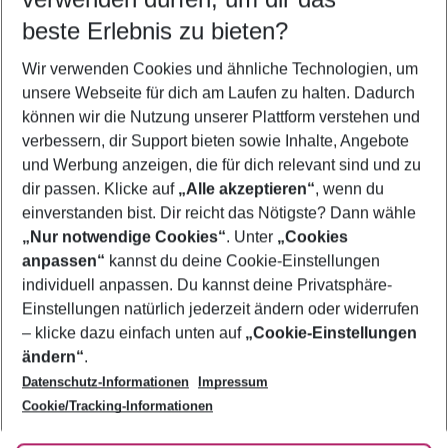
09.08.26
–
07.08.27
5-8 Nächte
beste Erlebnis zu bieten?
Wer wird verreisen
Wir verwenden Cookies und ähnliche Technologien, um
2 Erwachsene
Keine Kinder
unsere Webseite für dich am Laufen zu halten. Dadurch
können wir die Nutzung unserer Plattform verstehen und
Mehr Filter anzeigen
verbessern, dir Support bieten sowie Inhalte, Angebote
und Werbung anzeigen, die für dich relevant sind und zu
dir passen. Klicke auf
„Alle akzeptieren“
, wenn du
einverstanden bist. Dir reicht das Nötigste? Dann wähle
„Nur notwendige Cookies“
. Unter
„Cookies
anpassen“
kannst du deine Cookie-Einstellungen
Footer
Footer navigation
individuell anpassen. Du kannst deine Privatsphäre-
Über uns
Einstellungen natürlich jederzeit ändern oder widerrufen
AGB
– klicke dazu einfach unten auf
„Cookie-Einstellungen
Service & Hilfe
Bestpreisgarantie
ändern“
.
Datenschutz-Informationen
Impressum
Agenturbetreuung
Cookie-Einstellungen ändern
Folge uns
Barrierefreies Reisen
Cookie/Tracking-Informationen
Cookie-Richtlinie
Check-in
Datenschutz