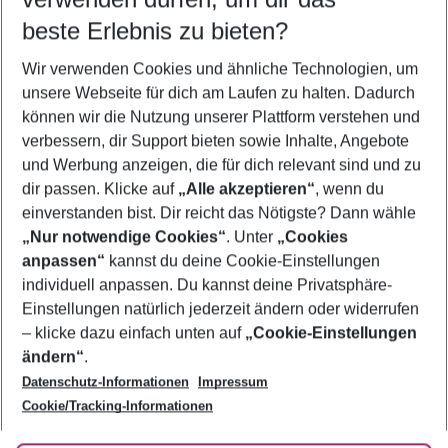
12.08.26
–
10.08.27
5-8 Nächte
beste Erlebnis zu bieten?
Wer wird verreisen
Wir verwenden Cookies und ähnliche Technologien, um
2 Erwachsene
Keine Kinder
unsere Webseite für dich am Laufen zu halten. Dadurch
können wir die Nutzung unserer Plattform verstehen und
Mehr Filter anzeigen
verbessern, dir Support bieten sowie Inhalte, Angebote
und Werbung anzeigen, die für dich relevant sind und zu
dir passen. Klicke auf
„Alle akzeptieren“
, wenn du
einverstanden bist. Dir reicht das Nötigste? Dann wähle
„Nur notwendige Cookies“
. Unter
„Cookies
anpassen“
kannst du deine Cookie-Einstellungen
Footer
Footer navigation
individuell anpassen. Du kannst deine Privatsphäre-
Über uns
Einstellungen natürlich jederzeit ändern oder widerrufen
AGB
– klicke dazu einfach unten auf
„Cookie-Einstellungen
Service & Hilfe
Bestpreisgarantie
ändern“
.
Datenschutz-Informationen
Impressum
Agenturbetreuung
Cookie-Einstellungen ändern
Folge uns
Barrierefreies Reisen
Cookie/Tracking-Informationen
Cookie-Richtlinie
Check-in
Datenschutz