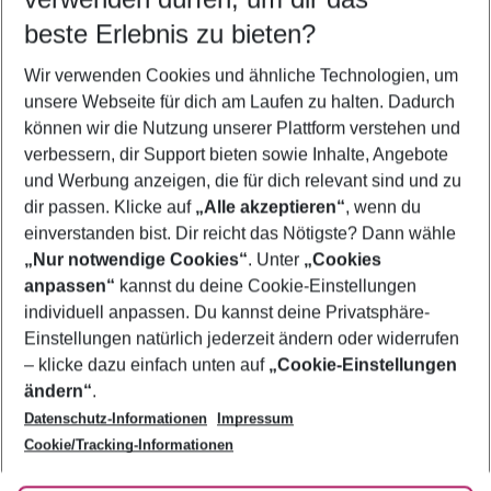
08.08.26
–
06.08.27
5-8 Nächte
beste Erlebnis zu bieten?
Wer wird verreisen
Wir verwenden Cookies und ähnliche Technologien, um
2 Erwachsene
Keine Kinder
unsere Webseite für dich am Laufen zu halten. Dadurch
können wir die Nutzung unserer Plattform verstehen und
Mehr Filter anzeigen
verbessern, dir Support bieten sowie Inhalte, Angebote
und Werbung anzeigen, die für dich relevant sind und zu
dir passen. Klicke auf
„Alle akzeptieren“
, wenn du
einverstanden bist. Dir reicht das Nötigste? Dann wähle
„Nur notwendige Cookies“
. Unter
„Cookies
anpassen“
kannst du deine Cookie-Einstellungen
Footer
Footer navigation
individuell anpassen. Du kannst deine Privatsphäre-
Über uns
Einstellungen natürlich jederzeit ändern oder widerrufen
AGB
– klicke dazu einfach unten auf
„Cookie-Einstellungen
Service & Hilfe
Bestpreisgarantie
ändern“
.
Datenschutz-Informationen
Impressum
Agenturbetreuung
Cookie-Einstellungen ändern
Folge uns
Barrierefreies Reisen
Cookie/Tracking-Informationen
Cookie-Richtlinie
Check-in
Datenschutz