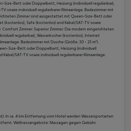
-Size-Bett oder Doppelbett, Heizung (individuell regulierbar),
-TV sowie individuell regulierbarer Klimaanlage. Badezimmer mit
richteten Zimmer sind ausgestattet mit Queen-Size-Bett oder
net (kostenlos), Safe (kostenlos) und Kabel/SAT-TV sowie
m²). Comfort Zimmer: Superior Zimmer: Die modern eingerichteten
duell regulierbar), Wasserkocher (kostenlos), Internet
Klimaanlage. Badezimmer mit Dusche (Größe: 20 - 25 m²).
een-Size-Bett oder Doppelbett, Heizung (individuell
nd Kabel/SAT-TV sowie individuell regulierbarer Klimaanlage.
 akzeptieren
nt). In ca. 4 km Entfernung vom Hotel werden Wassersportarten
 entfernt. Wellnessangebote: Massagen gegen Gebühr.