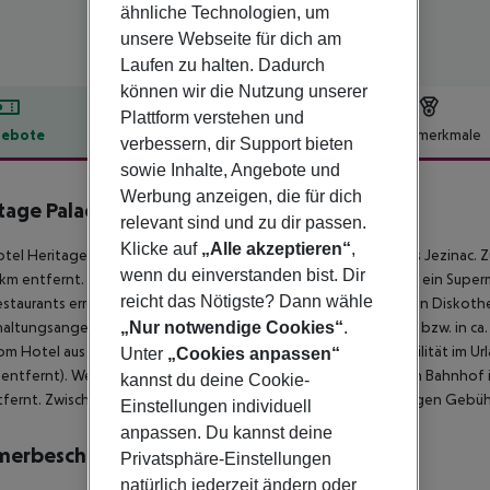
ähnliche Technologien, um
unsere Webseite für dich am
Laufen zu halten. Dadurch
können wir die Nutzung unserer
Plattform verstehen und
ebote
Hotelbeschreibung
Hotelmerkmale
verbessern, dir Support bieten
lbeschreibung
sowie Inhalte, Angebote und
Werbung anzeigen, die für dich
tage Palace Varoš
relevant sind und zu dir passen.
4
Klicke auf
„Alle akzeptieren“
,
tel Heritage Palace Varos liegt in der Umgebung des Strandes Jezinac. Zu
wenn du einverstanden bist. Dir
 km entfernt. Einkaufsmöglichkeiten liegen ca. 1 km vom Hotel, ein Super
reicht das Nötigste? Dann wähle
staurants erreichen Sie ebenfalls nach rund 200 m. Zur nächsten Diskot
altungsangebote wie ein Kino und ein Theater sind in ca. 1 km bzw. in 
„Nur notwendige Cookies“
.
om Hotel aus erreichbar: Diocletians Palace (ca. 200 m). Für Mobilität im Ur
Unter
„Cookies anpassen“
entfernt). Weiter entfernt gelegene Orte lassen sich über den Bahnhof in
kannst du deine Cookie-
fernt. Zwischen Hotel und Flughafen verkehrt ein Shuttle (gegen Gebühr)
Einstellungen individuell
anpassen. Du kannst deine
merbeschreibung
Privatsphäre-Einstellungen
natürlich jederzeit ändern oder