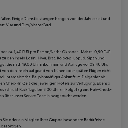
allen. Einige Dienstleistungen hängen von der Jahreszeit und
en: Visa und Euro/MasterCard.
ber: ca. 1,40 EUR pro Person/Nacht Oktober - Mai: ca. 0,90 EUR
zu den Inseln Losinj, Hvar, Brac, Kolocep, Lopud, Sipan und
Flüge, die nach 19:00 Uhr ankommen und Abflüge vor 09:40 Uhr,
nd von den Inseln aufgrund von frühen oder späten Flügen nicht
d untergebracht. Bei planmäßiger Ankunft im Zielgebiet ab
len Check-In-Zeit des jeweiligen Hotels zur Verfügung. Ebenso
ies schließt Rückflüge bis 3:00 Uhr am Folgetag ein. Früh-Check-
is über unser Service Team hinzugebucht werden.
nn Sie oder ein Mitglied Ihrer Gruppe besondere Bedürfnisse
 bestätigen.