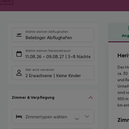
Next
Wähle deinen Abflughafen
Ang
Beliebiger Abflughafen
Hote
Wähle deinen Reisezeitraum
Heri
11.08.26
–
09.08.27
5-8 Nächte
Das Ho
Wer wird verreisen
ca. 30
2 Erwachsene
Keine Kinder
und Re
Unterh
sind v
Zimmer & Verpflegung
950 m 
km ent
Zimmertypen wählen
Zim