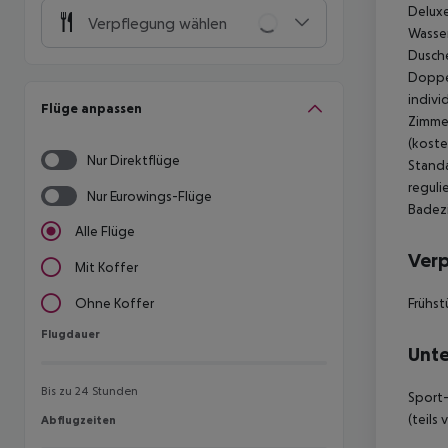
Deluxe
Verpflegung wählen
Wasser
Dusche
Doppel
indivi
Flüge anpassen
Zimmer
(koste
Nur Direktflüge
Standa
reguli
Nur Eurowings-Flüge
Badezi
Alle Flüge
Ver
Mit Koffer
Frühstü
Ohne Koffer
Flugdauer
Flugdauer
Unte
Bis zu 24 Stunden
Sport-
(teils
Abflugzeiten
Abflugzeiten