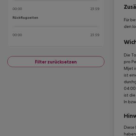
Zusä
00:00
23:59
Rückflugzeiten
Rückflugzeiten
Für be
den lo
00:00
23:59
Wich
Die To
Filter zurücksetzen
pro Pe
Mljet 
ist ei
durchg
04:00 
ist di
In bzw
Hinw
Diese 
haben,