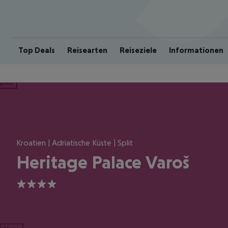
Top Deals
Reisearten
Reiseziele
Informationen
ious
Kroatien | Adriatische Küste | Split
Heritage Palace Varoš
4