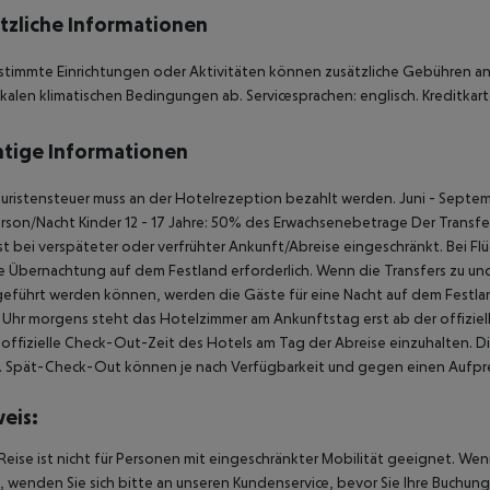
tzliche Informationen
stimmte Einrichtungen oder Aktivitäten können zusätzliche Gebühren anf
kalen klimatischen Bedingungen ab. Servicesprachen: englisch. Kreditkart
tige Informationen
uristensteuer muss an der Hotelrezeption bezahlt werden. Juni - Septem
rson/Nacht Kinder 12 - 17 Jahre: 50% des Erwachsenebetrage Der Transfer 
ist bei verspäteter oder verfrühter Ankunft/Abreise eingeschränkt. Bei 
ne Übernachtung auf dem Festland erforderlich. Wenn die Transfers zu u
eführt werden können, werden die Gäste für eine Nacht auf dem Festlan
Uhr morgens steht das Hotelzimmer am Ankunftstag erst ab der offiziel
e offizielle Check-Out-Zeit des Hotels am Tag der Abreise einzuhalten. D
. Spät-Check-Out können je nach Verfügbarkeit und gegen einen Aufpre
eis:
Reise ist nicht für Personen mit eingeschränkter Mobilität geeignet. We
 wenden Sie sich bitte an unseren Kundenservice, bevor Sie Ihre Buchung