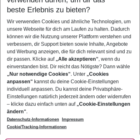
09.08.26
–
07.08.27
5-8 Nächte
beste Erlebnis zu bieten?
Wer wird verreisen
Wir verwenden Cookies und ähnliche Technologien, um
2 Erwachsene
Keine Kinder
unsere Webseite für dich am Laufen zu halten. Dadurch
können wir die Nutzung unserer Plattform verstehen und
Mehr Filter anzeigen
verbessern, dir Support bieten sowie Inhalte, Angebote
und Werbung anzeigen, die für dich relevant sind und zu
dir passen. Klicke auf
„Alle akzeptieren“
, wenn du
einverstanden bist. Dir reicht das Nötigste? Dann wähle
„Nur notwendige Cookies“
. Unter
„Cookies
anpassen“
kannst du deine Cookie-Einstellungen
Footer
Footer navigation
individuell anpassen. Du kannst deine Privatsphäre-
Über uns
Einstellungen natürlich jederzeit ändern oder widerrufen
AGB
– klicke dazu einfach unten auf
„Cookie-Einstellungen
Service & Hilfe
Bestpreisgarantie
ändern“
.
Datenschutz-Informationen
Impressum
Agenturbetreuung
Cookie-Einstellungen ändern
Folge uns
Barrierefreies Reisen
Cookie/Tracking-Informationen
Cookie-Richtlinie
Check-in
Datenschutz