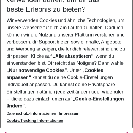
10.08.26
–
08.08.27
5-8 Nächte
beste Erlebnis zu bieten?
Wer wird verreisen
Wir verwenden Cookies und ähnliche Technologien, um
2 Erwachsene
Keine Kinder
unsere Webseite für dich am Laufen zu halten. Dadurch
können wir die Nutzung unserer Plattform verstehen und
Mehr Filter anzeigen
verbessern, dir Support bieten sowie Inhalte, Angebote
und Werbung anzeigen, die für dich relevant sind und zu
dir passen. Klicke auf
„Alle akzeptieren“
, wenn du
einverstanden bist. Dir reicht das Nötigste? Dann wähle
„Nur notwendige Cookies“
. Unter
„Cookies
anpassen“
kannst du deine Cookie-Einstellungen
Footer
Footer navigation
individuell anpassen. Du kannst deine Privatsphäre-
Über uns
Einstellungen natürlich jederzeit ändern oder widerrufen
AGB
– klicke dazu einfach unten auf
„Cookie-Einstellungen
Service & Hilfe
Bestpreisgarantie
ändern“
.
Datenschutz-Informationen
Impressum
Agenturbetreuung
Cookie-Einstellungen ändern
Folge uns
Barrierefreies Reisen
Cookie/Tracking-Informationen
Cookie-Richtlinie
Check-in
Datenschutz