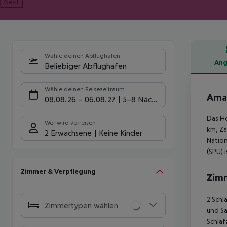
Next
Wähle deinen Abflughafen
Ang
Beliebiger Abflughafen
Hote
Wähle deinen Reisezeitraum
Amad
08.08.26
–
06.08.27
5-8 Nächte
Das Ho
Wer wird verreisen
km, Za
2 Erwachsene
Keine Kinder
Nation
(SPU) 
Zimmer & Verpflegung
Zim
2 Schl
Zimmertypen wählen
und Sa
Schlaf