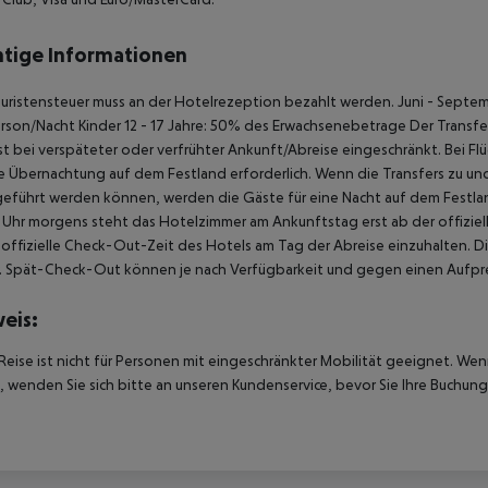
tige Informationen
uristensteuer muss an der Hotelrezeption bezahlt werden. Juni - Septem
rson/Nacht Kinder 12 - 17 Jahre: 50% des Erwachsenebetrage Der Transfer 
ist bei verspäteter oder verfrühter Ankunft/Abreise eingeschränkt. Bei 
ne Übernachtung auf dem Festland erforderlich. Wenn die Transfers zu u
eführt werden können, werden die Gäste für eine Nacht auf dem Festlan
Uhr morgens steht das Hotelzimmer am Ankunftstag erst ab der offiziel
e offizielle Check-Out-Zeit des Hotels am Tag der Abreise einzuhalten. D
. Spät-Check-Out können je nach Verfügbarkeit und gegen einen Aufpre
eis:
Reise ist nicht für Personen mit eingeschränkter Mobilität geeignet. We
 wenden Sie sich bitte an unseren Kundenservice, bevor Sie Ihre Buchung