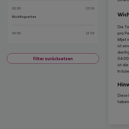
00:00
23:59
Wich
Rückflugzeiten
Rückflugzeiten
Die To
pro Pe
00:00
23:59
Mljet 
ist ei
durchg
Filter zurücksetzen
04:00 
ist di
In bzw
Hinw
Diese 
haben,