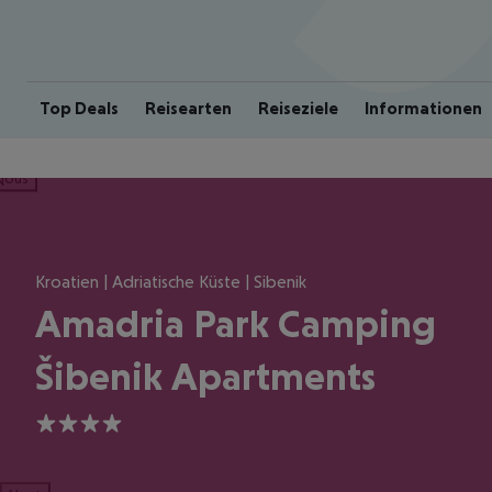
Top Deals
Reisearten
Reiseziele
Informationen
ious
Kroatien | Adriatische Küste | Sibenik
Amadria Park Camping
Šibenik Apartments
4