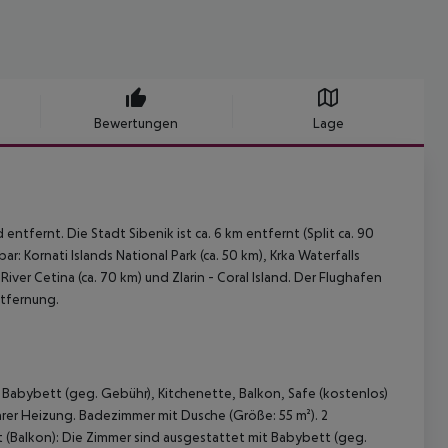
Bewertungen
Lage
ntfernt. Die Stadt Sibenik ist ca. 6 km entfernt (Split ca. 90
: Kornati Islands National Park (ca. 50 km), Krka Waterfalls
 River Cetina (ca. 70 km) und Zlarin - Coral Island. Der Flughafen
ntfernung.
 Babybett (geg. Gebühr), Kitchenette, Balkon, Safe (kostenlos)
barer Heizung. Badezimmer mit Dusche (Größe: 55 m²). 2
 (Balkon): Die Zimmer sind ausgestattet mit Babybett (geg.