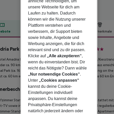
ähnliche Technologien, um
unsere Webseite für dich am
Laufen zu halten. Dadurch
können wir die Nutzung unserer
Plattform verstehen und
verbessern, dir Support bieten
ebote
Hotelbeschreibung
Hotelmerkmale
sowie Inhalte, Angebote und
lbeschreibung
Werbung anzeigen, die für dich
ria Park Camping Šibenik Apartments
relevant sind und zu dir passen.
4
Klicke auf
„Alle akzeptieren“
,
tel Amadria Park Apartments Sibenik liegt ca. 50 m vom Sand-/Kiesstrand e
wenn du einverstanden bist. Dir
dar ca. 90 km). Folgende Sehenswürdigkeiten sind vom Hotel aus erreichbar
reicht das Nötigste? Dann wähle
al Park (ca. 16 km), Plitvice Lakes National Park (ca. 210 km), Rafting on the
„Nur notwendige Cookies“
.
ist ca. 60 km entfernt. Ein weiterer Flughafen (ZAD) liegt in etwa 60 km E
Unter
„Cookies anpassen“
kannst du deine Cookie-
merbeschreibung
Einstellungen individuell
anpassen. Du kannst deine
afzimmer Standard Apartment (Balkon): Die Zimmer sind ausgestattet mit
Privatsphäre-Einstellungen
t-TV sowie individuell regulierbarer Klimaanlage und individuell regulier
natürlich jederzeit ändern oder
zimmer Standard Apartment (Balkon): 1 Schlafzimmer Standard Apartment