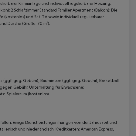
lierbarer Klimaanlage und individuell regulierbarer Heizung.
kon): 2 Schlafzimmer Standard FamilienApartment (Balkon): Die
 (kostenlos) und Sat-TV sowie individuell regulierbarer
und Dusche (Größe: 70 m²).
 akzeptieren
s (ggf. geg. Gebühr), Badminton (ggf. geg. Gebühr), Basketball
n gegen Gebühr. Unterhaltung für Erwachsene:
tz. Spieleraum (kostenlos).
allen. Einige Dienstleistungen hängen von der Jahreszeit und
alienisch und niederländisch. Kreditkarten: American Express,