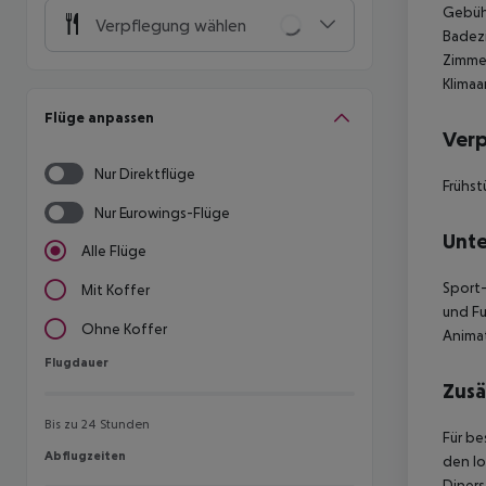
Gebühr
Verpflegung wählen
Badezi
Zimmer
Klimaa
Flüge anpassen
Ver
Nur Direktflüge
Frühst
Nur Eurowings-Flüge
Unte
Alle Flüge
Sport-
Mit Koffer
und Fu
Ohne Koffer
Animat
Flugdauer
Flugdauer
Zusä
Bis zu 24 Stunden
Für be
Abflugzeiten
Abflugzeiten
den lo
Diners