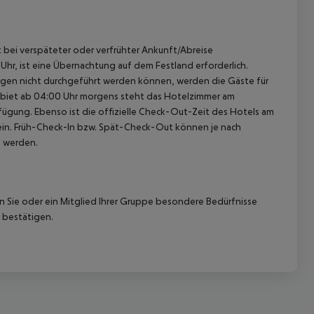
st bei verspäteter oder verfrühter Ankunft/Abreise
hr, ist eine Übernachtung auf dem Festland erforderlich.
ügen nicht durchgeführt werden können, werden die Gäste für
gebiet ab 04:00 Uhr morgens steht das Hotelzimmer am
rfügung. Ebenso ist die offizielle Check-Out-Zeit des Hotels am
g ein. Früh-Check-In bzw. Spät-Check-Out können je nach
t werden.
nn Sie oder ein Mitglied Ihrer Gruppe besondere Bedürfnisse
 bestätigen.