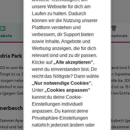
unsere Webseite für dich am
Laufen zu halten. Dadurch
können wir die Nutzung unserer
Plattform verstehen und
verbessern, dir Support bieten
ebote
Hotelbeschreibung
Hotelmerkmale
sowie Inhalte, Angebote und
lbeschreibung
Werbung anzeigen, die für dich
ria Park Camping Trogir Apartmani
relevant sind und zu dir passen.
3
Klicke auf
„Alle akzeptieren“
,
00 m vom Kies-/Steinstrand entfernt gelegenes Hotel. Am Strand sind
wenn du einverstanden bist. Dir
Trogir ist ca. 5 km entfernt (Split ca. 35 km, Sibenik ca. 50 km). Ein Supe
reicht das Nötigste? Dann wähle
 sorgen neben einem Mietwagen-Verleih auch eine Bushaltestelle (ca. 200
„Nur notwendige Cookies“
.
hnhof in rund 30 km Entfernung erreichen. Der Flughafen (SPU) ist ca. 1
Unter
„Cookies anpassen“
e (gegen Gebühr). Ein weiterer Flughafen (BCQ) liegt in etwa 85 km Entf
kannst du deine Cookie-
Einstellungen individuell
merbeschreibung
anpassen. Du kannst deine
Privatsphäre-Einstellungen
afzimmer Apartment (Terrasse): Mit Wohnraum, Doppelbett, Babybett (geg
natürlich jederzeit ändern oder
nlos) und Sat-TV sowie individuell regulierbarer Klimaanlage. Badezimm