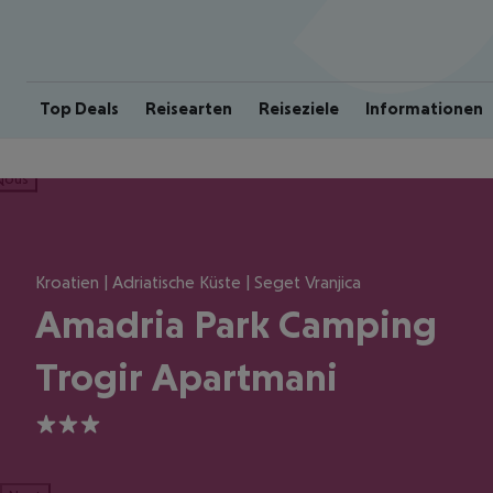
Top Deals
Reisearten
Reiseziele
Informationen
ious
Kroatien | Adriatische Küste | Seget Vranjica
Amadria Park Camping
Trogir Apartmani
3