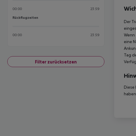
Wich
00:00
23:59
Rückflugzeiten
Rückflugzeiten
Der Tr
einges
Wenn d
00:00
23:59
eine N
Ankunf
Tag de
Filter zurücksetzen
Verfüg
Hinw
Diese 
haben,