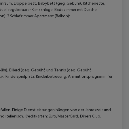
ohnraum, Doppelbett, Babybett (geg. Gebühr), Kitchenette,
duell regulierbarer Klimaanlage. Badezimmer mit Dusche.
n): 2 Schlafzimmer Apartment (Balkon):
 akzeptieren
r), Billard (geg. Gebühr) und Tennis (geg. Gebühr).
ik. Kinderspielplatz. Kinderbetreuung: Animationsprogramm für
allen. Einige Dienstleistungen hängen von der Jahreszeit und
 italienisch. Kreditkarten: Euro/MasterCard, Diners Club,