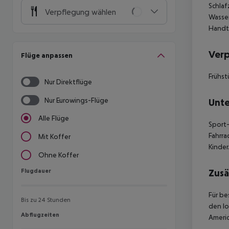
Schlaf
Verpflegung wählen
Wasser
Handtü
Ver
Flüge anpassen
Frühst
Nur Direktflüge
Nur Eurowings-Flüge
Unte
Alle Flüge
Sport-
Fahrra
Mit Koffer
Kinder
Ohne Koffer
Flugdauer
Zusä
Flugdauer
Für be
Bis zu 24 Stunden
den lo
Abflugzeiten
Abflugzeiten
Americ