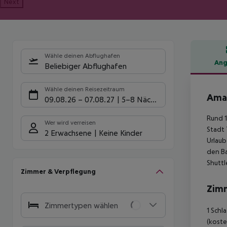
Next
Wähle deinen Abflughafen
Ang
Beliebiger Abflughafen
Hote
Wähle deinen Reisezeitraum
Amad
09.08.26
–
07.08.27
5-8 Nächte
Rund 1
Wer wird verreisen
Stadt 
2 Erwachsene
Keine Kinder
Urlaub
den Ba
Shuttl
Zimmer & Verpflegung
Zim
Zimmertypen wählen
1 Schl
(koste