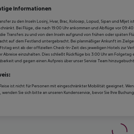
tige Informationen
ansfer zu den Inseln Losinj, Hvar, Brac, Kolocep, Lopud, Sipan und Mljet i
chränkt. Bei Flüge, die nach 19:00 Uhr ankommen und Abflüge vor 09:40 U
ie Transfers zu und von den Inseln aufgrund von frühen oder späten Fl
acht auf dem Festland untergebracht. Bei planmäßiger Ankunft im Ziel
tstag erst ab der offiziellen Check-In-Zeit des jeweiligen Hotels zur Ve
r Abreise einzuhalten. Dies schließt Rückflüge bis 3:00 Uhr am Folgeta
barkeit und gegen einen Aufpreis über unser Service Team hinzugebuch
eis:
Reise ist nicht für Personen mit eingeschränkter Mobilität geeignet. We
 wenden Sie sich bitte an unseren Kundenservice, bevor Sie Ihre Buchung