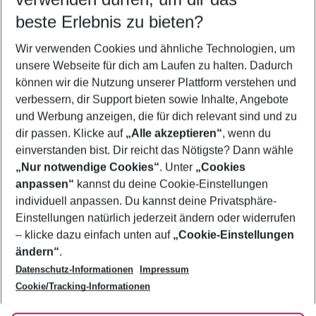
11.08.26
–
09.08.27
5-8 Nächte
beste Erlebnis zu bieten?
Wer wird verreisen
Wir verwenden Cookies und ähnliche Technologien, um
2 Erwachsene
Keine Kinder
unsere Webseite für dich am Laufen zu halten. Dadurch
können wir die Nutzung unserer Plattform verstehen und
Mehr Filter anzeigen
verbessern, dir Support bieten sowie Inhalte, Angebote
und Werbung anzeigen, die für dich relevant sind und zu
dir passen. Klicke auf
„Alle akzeptieren“
, wenn du
einverstanden bist. Dir reicht das Nötigste? Dann wähle
„Nur notwendige Cookies“
. Unter
„Cookies
anpassen“
kannst du deine Cookie-Einstellungen
Footer
Footer navigation
individuell anpassen. Du kannst deine Privatsphäre-
Über uns
Einstellungen natürlich jederzeit ändern oder widerrufen
AGB
– klicke dazu einfach unten auf
„Cookie-Einstellungen
Service & Hilfe
Bestpreisgarantie
ändern“
.
Datenschutz-Informationen
Impressum
Agenturbetreuung
Cookie-Einstellungen ändern
Folge uns
Barrierefreies Reisen
Cookie/Tracking-Informationen
Cookie-Richtlinie
Check-in
Datenschutz