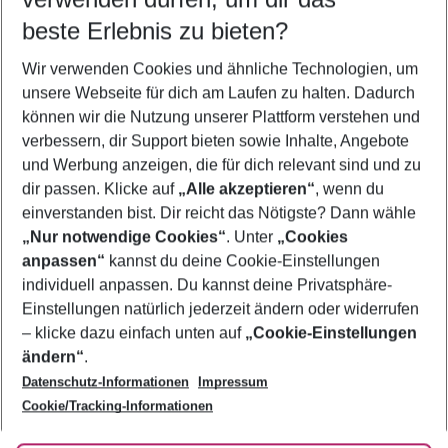
09.08.26
–
07.08.27
5-8 Nächte
beste Erlebnis zu bieten?
Wer wird verreisen
Wir verwenden Cookies und ähnliche Technologien, um
2 Erwachsene
Keine Kinder
unsere Webseite für dich am Laufen zu halten. Dadurch
können wir die Nutzung unserer Plattform verstehen und
Mehr Filter anzeigen
verbessern, dir Support bieten sowie Inhalte, Angebote
und Werbung anzeigen, die für dich relevant sind und zu
dir passen. Klicke auf
„Alle akzeptieren“
, wenn du
einverstanden bist. Dir reicht das Nötigste? Dann wähle
„Nur notwendige Cookies“
. Unter
„Cookies
anpassen“
kannst du deine Cookie-Einstellungen
Footer
Footer navigation
individuell anpassen. Du kannst deine Privatsphäre-
Über uns
Einstellungen natürlich jederzeit ändern oder widerrufen
AGB
– klicke dazu einfach unten auf
„Cookie-Einstellungen
Service & Hilfe
Bestpreisgarantie
ändern“
.
Datenschutz-Informationen
Impressum
Agenturbetreuung
Cookie-Einstellungen ändern
Folge uns
Barrierefreies Reisen
Cookie/Tracking-Informationen
Cookie-Richtlinie
Check-in
Datenschutz