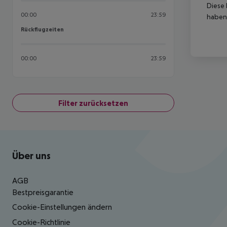
Diese 
00:00
23:59
haben,
Rückflugzeiten
Rückflugzeiten
00:00
23:59
Filter zurücksetzen
Footer
Footer navigation
Über uns
AGB
Bestpreisgarantie
Cookie-Einstellungen ändern
Cookie-Richtlinie