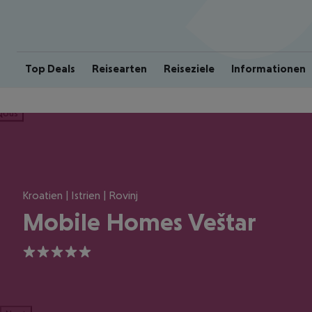
Top Deals
Reisearten
Reiseziele
Informationen
ious
Kroatien | Istrien | Rovinj
Mobile Homes Veštar
5