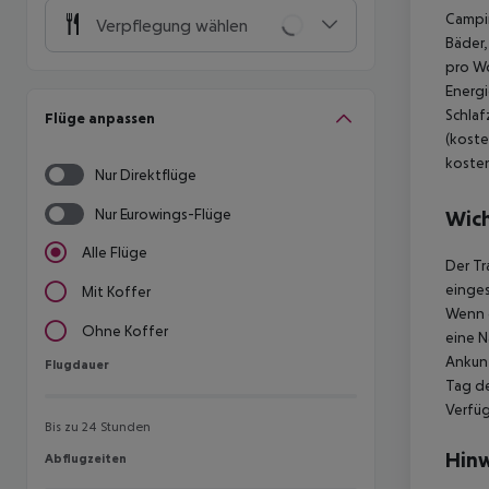
Campin
Verpflegung wählen
Bäder,
pro Wo
Energi
Schlaf
Flüge anpassen
(koste
kosten
Nur Direktflüge
Nur Eurowings-Flüge
Wich
Alle Flüge
Der Tr
einges
Mit Koffer
Wenn d
Ohne Koffer
eine N
Ankunf
Flugdauer
Flugdauer
Tag de
Verfüg
Bis zu 24 Stunden
Hinw
Abflugzeiten
Abflugzeiten