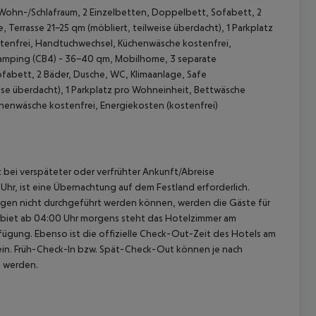
 Wohn-/Schlafraum, 2 Einzelbetten, Doppelbett, Sofabett, 2
, Terrasse 21-25 qm (möbliert, teilweise überdacht), 1 Parkplatz
tenfrei, Handtuchwechsel, Küchenwäsche kostenfrei,
 Camping (CB4) - 36-40 qm, Mobilhome, 3 separate
fabett, 2 Bäder, Dusche, WC, Klimaanlage, Safe
eise überdacht), 1 Parkplatz pro Wohneinheit, Bettwäsche
henwäsche kostenfrei, Energiekosten (kostenfrei)
 akzeptieren
st bei verspäteter oder verfrühter Ankunft/Abreise
hr, ist eine Übernachtung auf dem Festland erforderlich.
ügen nicht durchgeführt werden können, werden die Gäste für
gebiet ab 04:00 Uhr morgens steht das Hotelzimmer am
rfügung. Ebenso ist die offizielle Check-Out-Zeit des Hotels am
g ein. Früh-Check-In bzw. Spät-Check-Out können je nach
t werden.