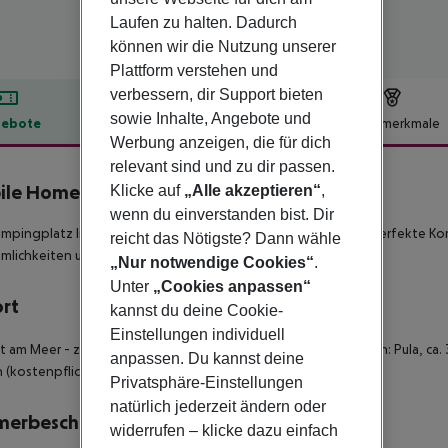
Laufen zu halten. Dadurch
können wir die Nutzung unserer
Plattform verstehen und
verbessern, dir Support bieten
sowie Inhalte, Angebote und
ebote
Hotelbeschreibung
Hotelmerkmale
Werbung anzeigen, die für dich
lbeschreibung
relevant sind und zu dir passen.
le Homes Veštar
Klicke auf
„Alle akzeptieren“
,
5
wenn du einverstanden bist. Dir
mpingplatz liegt idyllisch an der Adriaküste und bietet eine perfekte Ko
reicht das Nötigste? Dann wähle
lichkeiten und vielseitigen Freizeitmöglichkeiten.
„Nur notwendige Cookies“
.
Unter
„Cookies anpassen“
ort
kannst du deine Cookie-
Einstellungen individuell
kt am Meer - zum Stadtzentrum: Rovinj, ca. 5 km - zum Flughafen: Pula, ca.
anpassen. Du kannst deine
 (kostenpflichtig), sanitäre Anlage (Dusche) - Felsstrand
Privatsphäre-Einstellungen
natürlich jederzeit ändern oder
merbeschreibung
widerrufen – klicke dazu einfach