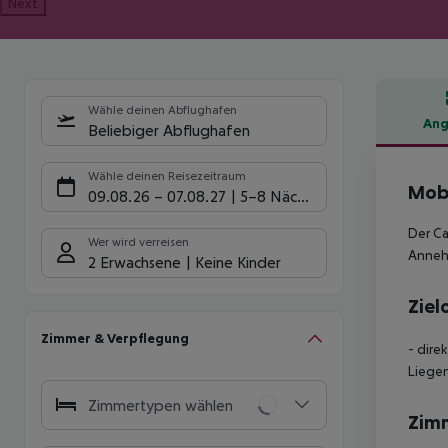
Next
Wähle deinen Abflughafen
Ang
Beliebiger Abflughafen
Hote
Wähle deinen Reisezeitraum
Mobi
09.08.26
–
07.08.27
5-8 Nächte
Der Ca
Wer wird verreisen
Annehm
2 Erwachsene
Keine Kinder
Ziel
Zimmer & Verpflegung
- dire
Liegen
Zimmertypen wählen
Zim