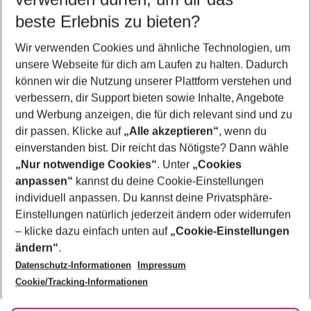
11.08.26
–
09.08.27
5-8 Nächte
beste Erlebnis zu bieten?
Wer wird verreisen
Wir verwenden Cookies und ähnliche Technologien, um
2 Erwachsene
Keine Kinder
unsere Webseite für dich am Laufen zu halten. Dadurch
können wir die Nutzung unserer Plattform verstehen und
Mehr Filter anzeigen
verbessern, dir Support bieten sowie Inhalte, Angebote
und Werbung anzeigen, die für dich relevant sind und zu
dir passen. Klicke auf
„Alle akzeptieren“
, wenn du
einverstanden bist. Dir reicht das Nötigste? Dann wähle
„Nur notwendige Cookies“
. Unter
„Cookies
anpassen“
kannst du deine Cookie-Einstellungen
Footer
Footer navigation
individuell anpassen. Du kannst deine Privatsphäre-
Über uns
Einstellungen natürlich jederzeit ändern oder widerrufen
AGB
– klicke dazu einfach unten auf
„Cookie-Einstellungen
Service & Hilfe
Bestpreisgarantie
ändern“
.
Datenschutz-Informationen
Impressum
Agenturbetreuung
Cookie-Einstellungen ändern
Folge uns
Barrierefreies Reisen
Cookie/Tracking-Informationen
Cookie-Richtlinie
Check-in
Datenschutz