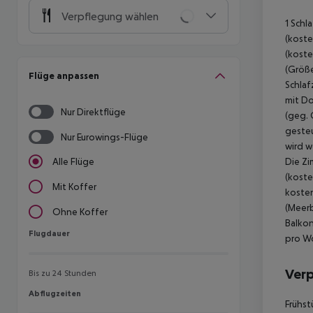
Verpflegung wählen
1 Schl
(koste
(koste
(Größe
Flüge anpassen
Schlaf
mit Do
Nur Direktflüge
(geg. 
gesteu
Nur Eurowings-Flüge
wird w
Die Zi
Alle Flüge
(koste
Mit Koffer
kosten
(Meerb
Ohne Koffer
Balkon
Flugdauer
Flugdauer
pro Wo
Ver
Bis zu 24 Stunden
Abflugzeiten
Abflugzeiten
Frühst