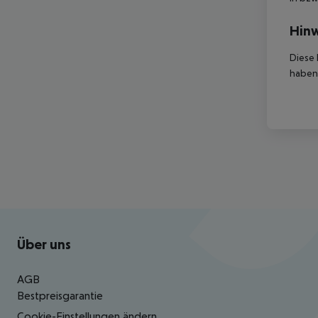
Hinw
Diese 
haben,
Footer
Footer navigation
Über uns
AGB
Bestpreisgarantie
Cookie-Einstellungen ändern