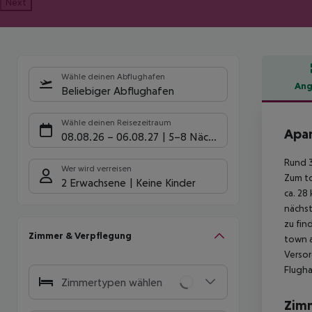
Next
Wähle deinen Abflughafen
Ang
Beliebiger Abflughafen
Hote
Wähle deinen Reisezeitraum
Apar
08.08.26
–
06.08.27
5-8 Nächte
Rund 3
Wer wird verreisen
Zum to
2 Erwachsene
Keine Kinder
ca. 28
nächst
zu fin
Zimmer & Verpflegung
town a
Versor
Flugha
Zimmertypen wählen
Zim