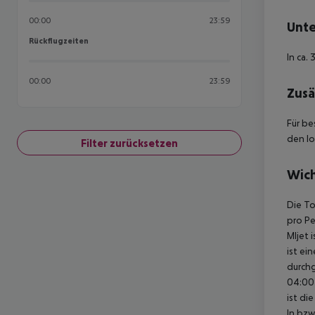
00:00
23:59
Unte
Rückflugzeiten
Rückflugzeiten
In ca.
00:00
23:59
Zusä
Für be
den lo
Filter zurücksetzen
Wich
Die To
pro Pe
Mljet 
ist ei
durchg
04:00 
ist di
In bzw