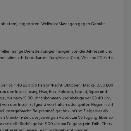
n Anbietern) angeboten. Wellness: Massagen gegen Gebühr.
allen. Einige Dienstleistungen hängen von der Jahreszeit und
 italienisch. Kreditkarten: Euro/MasterCard, Visa und EC-Karte.
ber: ca. 1,40 EUR pro Person/Nacht Oktober - Mai: ca. 0,90 EUR
zu den Inseln Losinj, Hvar, Brac, Kolocep, Lopud, Sipan und
Flüge, die nach 19:00 Uhr ankommen und Abflüge vor 09:40 Uhr,
nd von den Inseln aufgrund von frühen oder späten Flügen nicht
d untergebracht. Bei planmäßiger Ankunft im Zielgebiet ab
len Check-In-Zeit des jeweiligen Hotels zur Verfügung. Ebenso
ies schließt Rückflüge bis 3:00 Uhr am Folgetag ein. Früh-Check-
is über unser Service Team hinzugebucht werden.