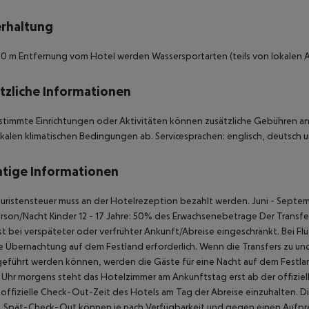
rhaltung
 30 m Entfernung vom Hotel werden Wassersportarten (teils von lokale
tzliche Informationen
stimmte Einrichtungen oder Aktivitäten können zusätzliche Gebühren anf
kalen klimatischen Bedingungen ab. Servicesprachen: englisch, deutsch und
tige Informationen
uristensteuer muss an der Hotelrezeption bezahlt werden. Juni - Septem
rson/Nacht Kinder 12 - 17 Jahre: 50% des Erwachsenebetrage Der Transfer 
ist bei verspäteter oder verfrühter Ankunft/Abreise eingeschränkt. Bei 
ne Übernachtung auf dem Festland erforderlich. Wenn die Transfers zu u
eführt werden können, werden die Gäste für eine Nacht auf dem Festlan
Uhr morgens steht das Hotelzimmer am Ankunftstag erst ab der offiziel
e offizielle Check-Out-Zeit des Hotels am Tag der Abreise einzuhalten. D
. Spät-Check-Out können je nach Verfügbarkeit und gegen einen Aufpre