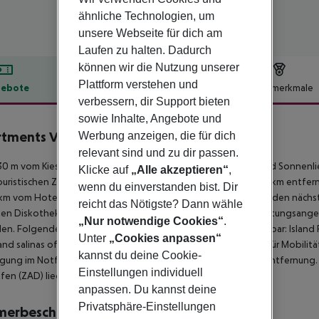
ähnliche Technologien, um
unsere Webseite für dich am
Laufen zu halten. Dadurch
können wir die Nutzung unserer
Plattform verstehen und
ebote
Hotelbeschreibung
Hotelmerkmale
verbessern, dir Support bieten
lbeschreibung
sowie Inhalte, Angebote und
tments Vila 4m
Werbung anzeigen, die für dich
4
relevant sind und zu dir passen.
0 m vom Kiesstrand entfernt gelegenes Hotel. Am Strand sind Sonnenl
Klicke auf
„Alle akzeptieren“
,
uristischen Zentrum sind es ca. 8 km. Die Stadt Zadar ist ca. 25 km entfer
wenn du einverstanden bist. Dir
 km vom Hotel, ein Supermarkt ist nach ca. 1 km zu erreichen. Zu den näc
reicht das Nötigste? Dann wähle
en Diskothek gelangt man nach rund 45 km. Weitere Unterhaltungsangebo
„Nur notwendige Cookies“
.
den. Folgende Sehenswürdigkeiten sind vom Hotel aus erreichbar: Island Pag 
Unter
„Cookies anpassen“
nd salinas of Nin (ca. 20 km) und Biograd na moru (ca. 60 km). Für Mobilität
kannst du deine Cookie-
gung im Notfall befindet sich ein Krankenhaus in etwa 28 km Entfernung. D
Einstellungen individuell
fen (ZAD) liegt in etwa 30 km Entfernung.
anpassen. Du kannst deine
Privatsphäre-Einstellungen
merbeschreibung