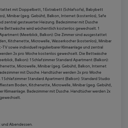
tattet mit Doppelbett, 1 Extrabett (Schlafsofa), Babybett
s), Minibar (geg. Gebühr), Balkon, Internet (kostenlos), Safe
 und zentral gesteuerter Heizung. Badezimmer mit Dusche
ie Bettwäsche wird wöchentlich kostenlos gewechselt. 1
Apartment (Meerblick, Balkon): Die Zimmer sind ausgestattet
den, Kitchenette, Microwelle, Wasserkocher (kostenlos), Minibar
t-TV sowie individuell regulierbarer Klimaanlage und zentral
 werden 2x pro Woche kostenlos gewechselt. Die Bettwäsche
rblick, Balkon): 1 Schlafzimmer Standard Apartment (Balkon):
 akzeptieren
henette, Microwelle, Minibar (geg. Gebühr), Balkon, Internet
e. Badezimmer mit Dusche. Handtücher werden 2x pro Woche
 1 Schlafzimmer Standard Apartment (Balkon): Standard Studio
fliestem Boden, Kitchenette, Microwelle, Minibar (geg. Gebühr),
barer Klimaanlage. Badezimmer mit Dusche. Handtücher werden 2x
 gewechselt.
ck und Abendessen.