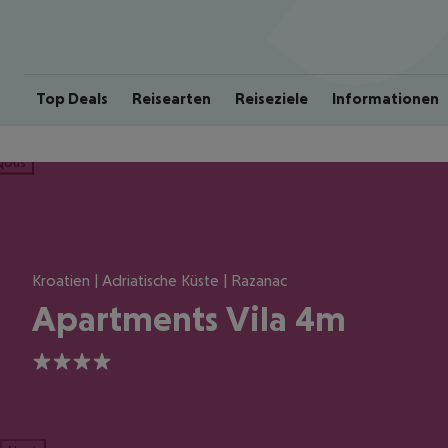
Top Deals
Reisearten
Reiseziele
Informationen
ious
Kroatien | Adriatische Küste | Razanac
Apartments Vila 4m
4