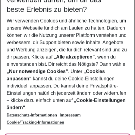
09.08.26
–
07.08.27
5-8 Nächte
beste Erlebnis zu bieten?
Wer wird verreisen
Wir verwenden Cookies und ähnliche Technologien, um
2 Erwachsene
Keine Kinder
unsere Webseite für dich am Laufen zu halten. Dadurch
können wir die Nutzung unserer Plattform verstehen und
Mehr Filter anzeigen
verbessern, dir Support bieten sowie Inhalte, Angebote
und Werbung anzeigen, die für dich relevant sind und zu
dir passen. Klicke auf
„Alle akzeptieren“
, wenn du
einverstanden bist. Dir reicht das Nötigste? Dann wähle
„Nur notwendige Cookies“
. Unter
„Cookies
anpassen“
kannst du deine Cookie-Einstellungen
Footer
Footer navigation
individuell anpassen. Du kannst deine Privatsphäre-
Über uns
Einstellungen natürlich jederzeit ändern oder widerrufen
AGB
– klicke dazu einfach unten auf
„Cookie-Einstellungen
Service & Hilfe
Bestpreisgarantie
ändern“
.
Datenschutz-Informationen
Impressum
Agenturbetreuung
Cookie-Einstellungen ändern
Folge uns
Barrierefreies Reisen
Cookie/Tracking-Informationen
Cookie-Richtlinie
Check-in
Datenschutz