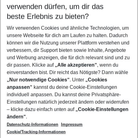
verwenden dürfen, um dir das
Wähle deinen Reisezeitraum
12.08.26
–
10.08.27
5-8 Nächte
beste Erlebnis zu bieten?
Wer wird verreisen
Wir verwenden Cookies und ähnliche Technologien, um
2 Erwachsene
Keine Kinder
unsere Webseite für dich am Laufen zu halten. Dadurch
können wir die Nutzung unserer Plattform verstehen und
Mehr Filter anzeigen
verbessern, dir Support bieten sowie Inhalte, Angebote
und Werbung anzeigen, die für dich relevant sind und zu
dir passen. Klicke auf
„Alle akzeptieren“
, wenn du
einverstanden bist. Dir reicht das Nötigste? Dann wähle
„Nur notwendige Cookies“
. Unter
„Cookies
anpassen“
kannst du deine Cookie-Einstellungen
Footer
Footer navigation
individuell anpassen. Du kannst deine Privatsphäre-
Über uns
Einstellungen natürlich jederzeit ändern oder widerrufen
AGB
– klicke dazu einfach unten auf
„Cookie-Einstellungen
Service & Hilfe
Bestpreisgarantie
ändern“
.
Datenschutz-Informationen
Impressum
Agenturbetreuung
Cookie-Einstellungen ändern
Folge uns
Barrierefreies Reisen
Cookie/Tracking-Informationen
Cookie-Richtlinie