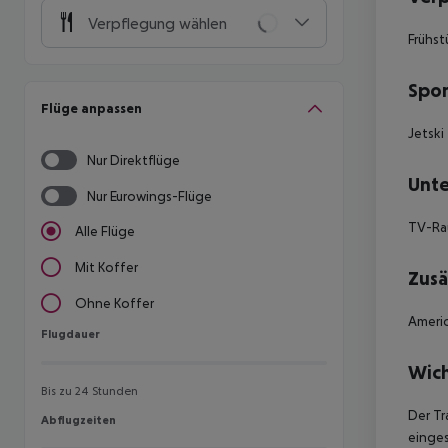
Verpflegung wählen
Frühst
Spor
Flüge anpassen
Jetski
Nur Direktflüge
Unte
Nur Eurowings-Flüge
TV-R
Alle Flüge
Mit Koffer
Zusä
Ohne Koffer
Americ
Flugdauer
Flugdauer
Wich
Bis zu 24 Stunden
Der Tr
Abflugzeiten
Abflugzeiten
einges