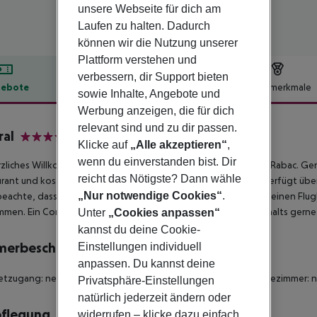
unsere Webseite für dich am
Laufen zu halten. Dadurch
können wir die Nutzung unserer
Plattform verstehen und
verbessern, dir Support bieten
ebote
Hotelbeschreibung
Hotelmerkmale
sowie Inhalte, Angebote und
lbeschreibung
Werbung anzeigen, die für dich
relevant sind und zu dir passen.
al
Klicke auf
„Alle akzeptieren“
,
4
wenn du einverstanden bist. Dir
rzliches Willkommen erwartet dich im 4-Sterne Adoral Hotel in Rabac. Gen
reicht das Nötigste? Dann wähle
rant und kostenfreies WLAN in allen Zimmern. Jedes Zimmer verfügt über
„Nur notwendige Cookies“
.
beachte, dass das Rauchen nicht gestattet ist. Wir bieten auch einen Fl
mmen. Ein Concierge-Service steht dir während deines Aufenthalts gerne
Unter
„Cookies anpassen“
kannst du deine Cookie-
merbeschreibung
Einstellungen individuell
anpassen. Du kannst deine
etzugang: nein Für Rollstühle geeignet: nein Barrierefreies Badezimmer
Privatsphäre-Einstellungen
natürlich jederzeit ändern oder
pflegung
widerrufen – klicke dazu einfach