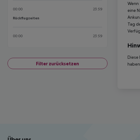
Wenn d
00:00
23:59
eine N
Ankunf
Rückflugzeiten
Rückflugzeiten
Tag de
Verfüg
00:00
23:59
Hinw
Diese 
Filter zurücksetzen
haben,
Footer
Footer navigation
Über uns