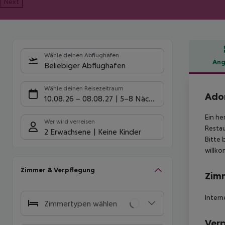
Next
Wähle deinen Abflughafen
Ang
Beliebiger Abflughafen
Hote
Wähle deinen Reisezeitraum
Ador
10.08.26
–
08.08.27
5-8 Nächte
Ein he
Wer wird verreisen
Restau
2 Erwachsene
Keine Kinder
Bitte 
willko
Zimmer & Verpflegung
Zim
Intern
Zimmertypen wählen
Ver