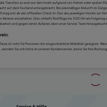
ie Transfers zu und von den Inseln aufgrund von frühen oder späten Fl
acht auf dem Festland untergebracht. Bei planmäßiger Ankunft im Ziel
tstag erst ab der offiziellen Check-In-Zeit des jeweiligen Hotels zur Ve
r Abreise einzuhalten. Dies schließt Rückflüge bis 3:00 Uhr am Folgeta
barkeit und gegen einen Aufpreis über unser Service Team hinzugebuch
eis:
Reise ist nicht für Personen mit eingeschränkter Mobilität geeignet. We
 wenden Sie sich bitte an unseren Kundenservice, bevor Sie Ihre Buchung
Service & Hilfe