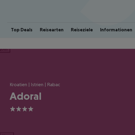
Top Deals
Reisearten
Reiseziele
Informationen
ious
Kroatien | Istrien | Rabac
Adoral
4