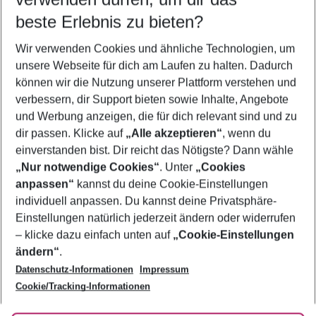
10.08.26
–
08.08.27
5-8 Nächte
beste Erlebnis zu bieten?
Wer wird verreisen
Wir verwenden Cookies und ähnliche Technologien, um
2 Erwachsene
Keine Kinder
unsere Webseite für dich am Laufen zu halten. Dadurch
können wir die Nutzung unserer Plattform verstehen und
Mehr Filter anzeigen
verbessern, dir Support bieten sowie Inhalte, Angebote
und Werbung anzeigen, die für dich relevant sind und zu
dir passen. Klicke auf
„Alle akzeptieren“
, wenn du
einverstanden bist. Dir reicht das Nötigste? Dann wähle
„Nur notwendige Cookies“
. Unter
„Cookies
anpassen“
kannst du deine Cookie-Einstellungen
Footer
Footer navigation
individuell anpassen. Du kannst deine Privatsphäre-
Über uns
Einstellungen natürlich jederzeit ändern oder widerrufen
AGB
– klicke dazu einfach unten auf
„Cookie-Einstellungen
Service & Hilfe
Bestpreisgarantie
ändern“
.
Datenschutz-Informationen
Impressum
Agenturbetreuung
Cookie-Einstellungen ändern
Folge uns
Barrierefreies Reisen
Cookie/Tracking-Informationen
Cookie-Richtlinie
Check-in
Datenschutz