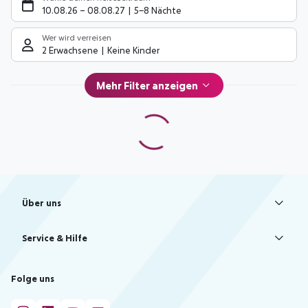
10.08.26
–
08.08.27
5-8 Nächte
Wer wird verreisen
2 Erwachsene
Keine Kinder
Mehr Filter anzeigen
Footer
Footer navigation
Über uns
AGB
Service & Hilfe
Bestpreisgarantie
Agenturbetreuung
Cookie-Einstellungen ändern
Folge uns
Barrierefreies Reisen
Cookie-Richtlinie
Check-in
Datenschutz