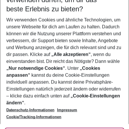
11.08.26
–
09.08.27
5-8 Nächte
beste Erlebnis zu bieten?
Wer wird verreisen
Wir verwenden Cookies und ähnliche Technologien, um
2 Erwachsene
Keine Kinder
unsere Webseite für dich am Laufen zu halten. Dadurch
können wir die Nutzung unserer Plattform verstehen und
Mehr Filter anzeigen
verbessern, dir Support bieten sowie Inhalte, Angebote
und Werbung anzeigen, die für dich relevant sind und zu
dir passen. Klicke auf
„Alle akzeptieren“
, wenn du
einverstanden bist. Dir reicht das Nötigste? Dann wähle
„Nur notwendige Cookies“
. Unter
„Cookies
anpassen“
kannst du deine Cookie-Einstellungen
Footer
Footer navigation
individuell anpassen. Du kannst deine Privatsphäre-
Über uns
Einstellungen natürlich jederzeit ändern oder widerrufen
AGB
– klicke dazu einfach unten auf
„Cookie-Einstellungen
Service & Hilfe
Bestpreisgarantie
ändern“
.
Datenschutz-Informationen
Impressum
Agenturbetreuung
Cookie-Einstellungen ändern
Folge uns
Barrierefreies Reisen
Cookie/Tracking-Informationen
Cookie-Richtlinie
Check-in
Datenschutz