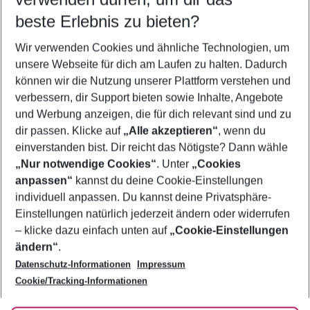
09.08.26
–
07.08.27
5-8 Nächte
beste Erlebnis zu bieten?
Wer wird verreisen
Wir verwenden Cookies und ähnliche Technologien, um
2 Erwachsene
Keine Kinder
unsere Webseite für dich am Laufen zu halten. Dadurch
können wir die Nutzung unserer Plattform verstehen und
Mehr Filter anzeigen
verbessern, dir Support bieten sowie Inhalte, Angebote
und Werbung anzeigen, die für dich relevant sind und zu
dir passen. Klicke auf
„Alle akzeptieren“
, wenn du
einverstanden bist. Dir reicht das Nötigste? Dann wähle
„Nur notwendige Cookies“
. Unter
„Cookies
anpassen“
kannst du deine Cookie-Einstellungen
Footer
Footer navigation
individuell anpassen. Du kannst deine Privatsphäre-
Über uns
Einstellungen natürlich jederzeit ändern oder widerrufen
AGB
– klicke dazu einfach unten auf
„Cookie-Einstellungen
Service & Hilfe
Bestpreisgarantie
ändern“
.
Datenschutz-Informationen
Impressum
Agenturbetreuung
Cookie-Einstellungen ändern
Folge uns
Barrierefreies Reisen
Cookie/Tracking-Informationen
Cookie-Richtlinie
Check-in
Datenschutz