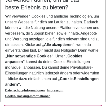
09.08.26
–
07.08.27
5-8 Nächte
beste Erlebnis zu bieten?
Wer wird verreisen
Wir verwenden Cookies und ähnliche Technologien, um
2 Erwachsene
Keine Kinder
unsere Webseite für dich am Laufen zu halten. Dadurch
können wir die Nutzung unserer Plattform verstehen und
Mehr Filter anzeigen
verbessern, dir Support bieten sowie Inhalte, Angebote
und Werbung anzeigen, die für dich relevant sind und zu
dir passen. Klicke auf
„Alle akzeptieren“
, wenn du
einverstanden bist. Dir reicht das Nötigste? Dann wähle
„Nur notwendige Cookies“
. Unter
„Cookies
anpassen“
kannst du deine Cookie-Einstellungen
Footer
Footer navigation
individuell anpassen. Du kannst deine Privatsphäre-
Über uns
Einstellungen natürlich jederzeit ändern oder widerrufen
AGB
– klicke dazu einfach unten auf
„Cookie-Einstellungen
Service & Hilfe
Bestpreisgarantie
ändern“
.
Datenschutz-Informationen
Impressum
Agenturbetreuung
Cookie-Einstellungen ändern
Folge uns
Barrierefreies Reisen
Cookie/Tracking-Informationen
Cookie-Richtlinie
Check-in
Datenschutz