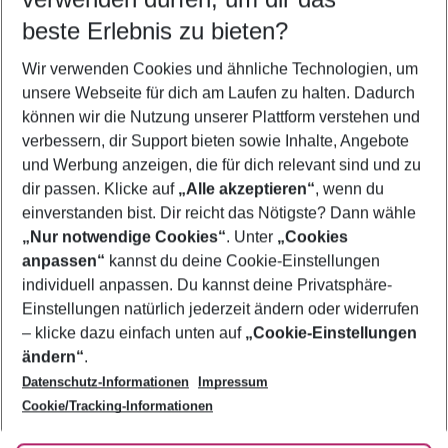
08.08.26
–
06.08.27
5-8 Nächte
beste Erlebnis zu bieten?
Wer wird verreisen
Wir verwenden Cookies und ähnliche Technologien, um
2 Erwachsene
Keine Kinder
unsere Webseite für dich am Laufen zu halten. Dadurch
können wir die Nutzung unserer Plattform verstehen und
Mehr Filter anzeigen
verbessern, dir Support bieten sowie Inhalte, Angebote
und Werbung anzeigen, die für dich relevant sind und zu
dir passen. Klicke auf
„Alle akzeptieren“
, wenn du
einverstanden bist. Dir reicht das Nötigste? Dann wähle
„Nur notwendige Cookies“
. Unter
„Cookies
anpassen“
kannst du deine Cookie-Einstellungen
Footer
Footer navigation
individuell anpassen. Du kannst deine Privatsphäre-
Über uns
Einstellungen natürlich jederzeit ändern oder widerrufen
AGB
– klicke dazu einfach unten auf
„Cookie-Einstellungen
Service & Hilfe
Bestpreisgarantie
ändern“
.
Datenschutz-Informationen
Impressum
Agenturbetreuung
Cookie-Einstellungen ändern
Folge uns
Barrierefreies Reisen
Cookie/Tracking-Informationen
Cookie-Richtlinie
Check-in
Datenschutz