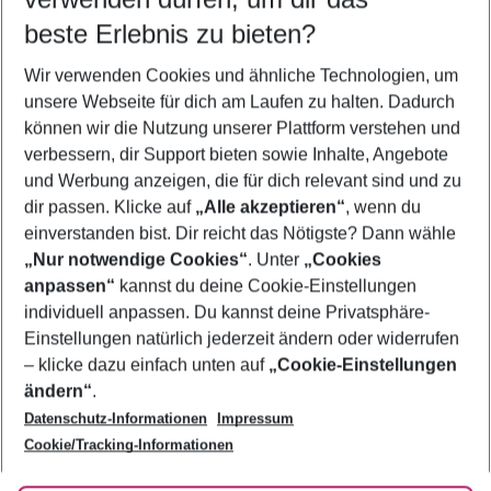
08.08.26
–
06.08.27
5-8 Nächte
beste Erlebnis zu bieten?
Wer wird verreisen
Wir verwenden Cookies und ähnliche Technologien, um
2 Erwachsene
Keine Kinder
unsere Webseite für dich am Laufen zu halten. Dadurch
können wir die Nutzung unserer Plattform verstehen und
Mehr Filter anzeigen
verbessern, dir Support bieten sowie Inhalte, Angebote
und Werbung anzeigen, die für dich relevant sind und zu
dir passen. Klicke auf
„Alle akzeptieren“
, wenn du
einverstanden bist. Dir reicht das Nötigste? Dann wähle
„Nur notwendige Cookies“
. Unter
„Cookies
anpassen“
kannst du deine Cookie-Einstellungen
Footer
Footer navigation
individuell anpassen. Du kannst deine Privatsphäre-
Über uns
Einstellungen natürlich jederzeit ändern oder widerrufen
AGB
– klicke dazu einfach unten auf
„Cookie-Einstellungen
Service & Hilfe
Bestpreisgarantie
ändern“
.
Datenschutz-Informationen
Impressum
Agenturbetreuung
Cookie-Einstellungen ändern
Folge uns
Barrierefreies Reisen
Cookie/Tracking-Informationen
Cookie-Richtlinie
Check-in
Datenschutz