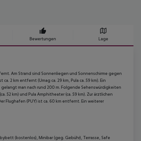
Bewertungen
Lage
ntfernt. Am Strand sind Sonnenliegen und Sonnenschirme gegen
 ca. 2 km entfernt (Umag ca. 29 km, Pula ca. 59 km). Ein
nts gelangt man nach rund 200 m. Folgende Sehenswürdigkeiten
 (ca. 52 km) und Pula Amphitheater (ca. 59 km). Zur ärztlichen
r Flughafen (PUY) ist ca. 60 km entfernt. Ein weiterer
bybett (kostenlos), Minibar (geg. Gebühr), Terrasse, Safe