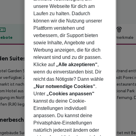
unsere Webseite für dich am
Laufen zu halten. Dadurch
können wir die Nutzung unserer
Plattform verstehen und
verbessern, dir Support bieten
ebote
Hotelbeschreibung
Hotelmerkmale
sowie Inhalte, Angebote und
lbeschreibung
Werbung anzeigen, die für dich
relevant sind und zu dir passen.
en Suites Park Plava Laguna
4
Klicke auf
„Alle akzeptieren“
,
tel Garden Suites Park Plava Laguna liegt ca. 100 m vom Steinstrand e
wenn du einverstanden bist. Dir
 verfügbar. Zum touristischen Zentrum sind es ca. 3 km. Die Stadt Porec ist
reicht das Nötigste? Dann wähle
arkt ist nach ca. 50 m zu erreichen. Zu den nächsten Bars und Restaura
„Nur notwendige Cookies“
.
om Hotel aus erreichbar: Euphrasian Basilica (ca. 3 km), Brijuni National Park
Unter
„Cookies anpassen“
gung im Notfall befindet sich ein Krankenhaus in etwa 2 km Entfernung. De
kannst du deine Cookie-
fen (RJK) liegt in etwa 130 km Entfernung.
Einstellungen individuell
anpassen. Du kannst deine
merbeschreibung
Privatsphäre-Einstellungen
natürlich jederzeit ändern oder
gebäude Suite (Parkblick, Terrasse): Die Zimmer sind ausgestattet mit Ba