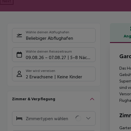
Next
Wähle deinen Abflughafen
Ang
Beliebiger Abflughafen
Hote
Wähle deinen Reisezeitraum
Gard
09.08.26
–
07.08.27
5-8 Nächte
Das Ho
Wer wird verreisen
Gebühr
2 Erwachsene
Keine Kinder
Superm
sind v
Versor
Zimmer & Verpflegung
Flugha
Zim
Zimmertypen wählen
Garten