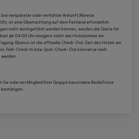
st bei verspäteter oder verfrühter Ankunft/Abreise
hr, ist eine Übernachtung auf dem Festland erforderlich.
ügen nicht durchgeführt werden können, werden die Gäste für
gebiet ab 04:00 Uhr morgens steht das Hotelzimmer am
rfügung. Ebenso ist die offizielle Check-Out-Zeit des Hotels am
g ein. Früh-Check-In bzw. Spät-Check-Out können je nach
t werden.
nn Sie oder ein Mitglied Ihrer Gruppe besondere Bedürfnisse
 bestätigen.