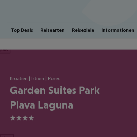
Top Deals
Reisearten
Reiseziele
Informationen
ious
Kroatien | Istrien | Porec
Garden Suites Park
Plava Laguna
4