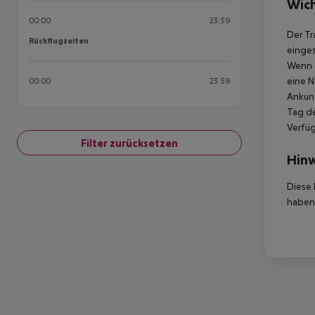
Wich
00:00
23:59
Der Tr
Rückflugzeiten
Rückflugzeiten
einges
Wenn d
eine N
00:00
23:59
Ankunf
Tag de
Verfüg
Filter zurücksetzen
Hinw
Diese 
haben,