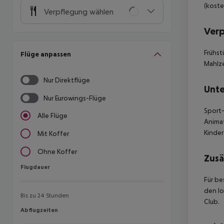
(koste
Verpflegung wählen
Ver
Frühst
Flüge anpassen
Mahlze
Nur Direktflüge
Unte
Nur Eurowings-Flüge
Sport-
Alle Flüge
Animat
Kinder
Mit Koffer
Ohne Koffer
Zusä
Flugdauer
Flugdauer
Für be
den lo
Bis zu 24 Stunden
Club.
Abflugzeiten
Abflugzeiten