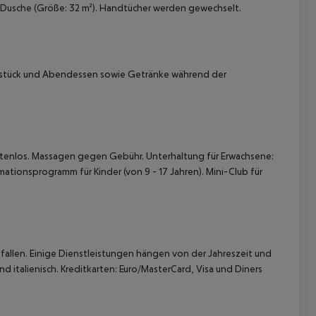
t Dusche (Größe: 32 m²). Handtücher werden gewechselt.
rühstück und Abendessen sowie Getränke während der
 akzeptieren
stenlos. Massagen gegen Gebühr. Unterhaltung für Erwachsene:
tionsprogramm für Kinder (von 9 - 17 Jahren). Mini-Club für
allen. Einige Dienstleistungen hängen von der Jahreszeit und
d italienisch. Kreditkarten: Euro/MasterCard, Visa und Diners