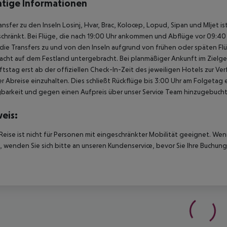
tige Informationen
ansfer zu den Inseln Losinj, Hvar, Brac, Kolocep, Lopud, Sipan und Mljet i
chränkt. Bei Flüge, die nach 19:00 Uhr ankommen und Abflüge vor 09:40 U
ie Transfers zu und von den Inseln aufgrund von frühen oder späten Fl
acht auf dem Festland untergebracht. Bei planmäßiger Ankunft im Ziel
tstag erst ab der offiziellen Check-In-Zeit des jeweiligen Hotels zur Ve
r Abreise einzuhalten. Dies schließt Rückflüge bis 3:00 Uhr am Folgeta
barkeit und gegen einen Aufpreis über unser Service Team hinzugebuch
eis:
Reise ist nicht für Personen mit eingeschränkter Mobilität geeignet. We
 wenden Sie sich bitte an unseren Kundenservice, bevor Sie Ihre Buchung