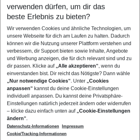
verwenden dürfen, um dir das
Wähle deinen Reisezeitraum
11.08.26
–
09.08.27
5-8 Nächte
beste Erlebnis zu bieten?
Wer wird verreisen
Wir verwenden Cookies und ähnliche Technologien, um
2 Erwachsene
Keine Kinder
unsere Webseite für dich am Laufen zu halten. Dadurch
können wir die Nutzung unserer Plattform verstehen und
Mehr Filter anzeigen
verbessern, dir Support bieten sowie Inhalte, Angebote
und Werbung anzeigen, die für dich relevant sind und zu
dir passen. Klicke auf
„Alle akzeptieren“
, wenn du
einverstanden bist. Dir reicht das Nötigste? Dann wähle
„Nur notwendige Cookies“
. Unter
„Cookies
anpassen“
kannst du deine Cookie-Einstellungen
Footer
Footer navigation
individuell anpassen. Du kannst deine Privatsphäre-
Über uns
Einstellungen natürlich jederzeit ändern oder widerrufen
AGB
– klicke dazu einfach unten auf
„Cookie-Einstellungen
Service & Hilfe
Bestpreisgarantie
ändern“
.
Datenschutz-Informationen
Impressum
Agenturbetreuung
Cookie-Einstellungen ändern
Folge uns
Barrierefreies Reisen
Cookie/Tracking-Informationen
Cookie-Richtlinie