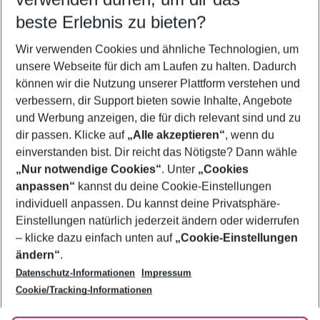
10.08.26
–
08.08.27
5-8 Nächte
beste Erlebnis zu bieten?
Wer wird verreisen
Wir verwenden Cookies und ähnliche Technologien, um
2 Erwachsene
Keine Kinder
unsere Webseite für dich am Laufen zu halten. Dadurch
können wir die Nutzung unserer Plattform verstehen und
Mehr Filter anzeigen
verbessern, dir Support bieten sowie Inhalte, Angebote
und Werbung anzeigen, die für dich relevant sind und zu
dir passen. Klicke auf
„Alle akzeptieren“
, wenn du
einverstanden bist. Dir reicht das Nötigste? Dann wähle
„Nur notwendige Cookies“
. Unter
„Cookies
anpassen“
kannst du deine Cookie-Einstellungen
Footer
Footer navigation
individuell anpassen. Du kannst deine Privatsphäre-
Über uns
Einstellungen natürlich jederzeit ändern oder widerrufen
AGB
– klicke dazu einfach unten auf
„Cookie-Einstellungen
Service & Hilfe
Bestpreisgarantie
ändern“
.
Datenschutz-Informationen
Impressum
Agenturbetreuung
Cookie-Einstellungen ändern
Folge uns
Barrierefreies Reisen
Cookie/Tracking-Informationen
Cookie-Richtlinie
Check-in
Datenschutz