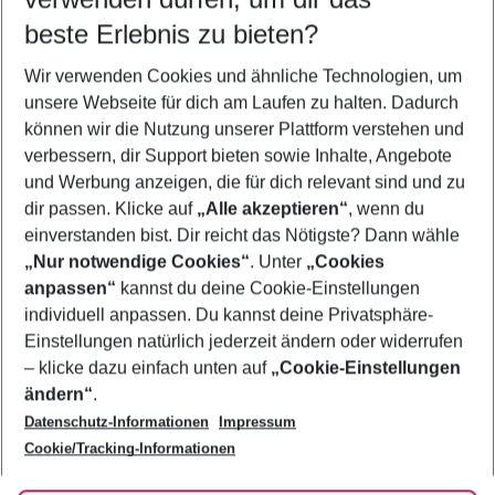
09.08.26
–
07.08.27
5-8 Nächte
beste Erlebnis zu bieten?
Wer wird verreisen
Wir verwenden Cookies und ähnliche Technologien, um
2 Erwachsene
Keine Kinder
unsere Webseite für dich am Laufen zu halten. Dadurch
können wir die Nutzung unserer Plattform verstehen und
Mehr Filter anzeigen
verbessern, dir Support bieten sowie Inhalte, Angebote
und Werbung anzeigen, die für dich relevant sind und zu
dir passen. Klicke auf
„Alle akzeptieren“
, wenn du
einverstanden bist. Dir reicht das Nötigste? Dann wähle
„Nur notwendige Cookies“
. Unter
„Cookies
anpassen“
kannst du deine Cookie-Einstellungen
Footer
Footer navigation
individuell anpassen. Du kannst deine Privatsphäre-
Über uns
Einstellungen natürlich jederzeit ändern oder widerrufen
AGB
– klicke dazu einfach unten auf
„Cookie-Einstellungen
Service & Hilfe
Bestpreisgarantie
ändern“
.
Datenschutz-Informationen
Impressum
Agenturbetreuung
Cookie-Einstellungen ändern
Folge uns
Barrierefreies Reisen
Cookie/Tracking-Informationen
Cookie-Richtlinie
Check-in
Datenschutz