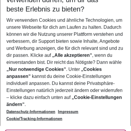
12.08.26
–
10.08.27
5-8 Nächte
beste Erlebnis zu bieten?
Wer wird verreisen
Wir verwenden Cookies und ähnliche Technologien, um
2 Erwachsene
Keine Kinder
unsere Webseite für dich am Laufen zu halten. Dadurch
können wir die Nutzung unserer Plattform verstehen und
Mehr Filter anzeigen
verbessern, dir Support bieten sowie Inhalte, Angebote
und Werbung anzeigen, die für dich relevant sind und zu
dir passen. Klicke auf
„Alle akzeptieren“
, wenn du
einverstanden bist. Dir reicht das Nötigste? Dann wähle
„Nur notwendige Cookies“
. Unter
„Cookies
anpassen“
kannst du deine Cookie-Einstellungen
Footer
Footer navigation
individuell anpassen. Du kannst deine Privatsphäre-
Über uns
Einstellungen natürlich jederzeit ändern oder widerrufen
AGB
– klicke dazu einfach unten auf
„Cookie-Einstellungen
Service & Hilfe
Bestpreisgarantie
ändern“
.
Datenschutz-Informationen
Impressum
Agenturbetreuung
Cookie-Einstellungen ändern
Folge uns
Barrierefreies Reisen
Cookie/Tracking-Informationen
Cookie-Richtlinie
Check-in
Datenschutz