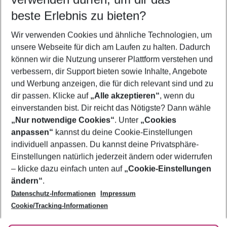
09.08.26
–
07.08.27
5-8 Nächte
beste Erlebnis zu bieten?
Wer wird verreisen
Wir verwenden Cookies und ähnliche Technologien, um
2 Erwachsene
Keine Kinder
unsere Webseite für dich am Laufen zu halten. Dadurch
können wir die Nutzung unserer Plattform verstehen und
Mehr Filter anzeigen
verbessern, dir Support bieten sowie Inhalte, Angebote
und Werbung anzeigen, die für dich relevant sind und zu
dir passen. Klicke auf
„Alle akzeptieren“
, wenn du
einverstanden bist. Dir reicht das Nötigste? Dann wähle
„Nur notwendige Cookies“
. Unter
„Cookies
anpassen“
kannst du deine Cookie-Einstellungen
Footer
Footer navigation
individuell anpassen. Du kannst deine Privatsphäre-
Über uns
Einstellungen natürlich jederzeit ändern oder widerrufen
AGB
– klicke dazu einfach unten auf
„Cookie-Einstellungen
Service & Hilfe
Bestpreisgarantie
ändern“
.
Datenschutz-Informationen
Impressum
Agenturbetreuung
Cookie-Einstellungen ändern
Folge uns
Barrierefreies Reisen
Cookie/Tracking-Informationen
Cookie-Richtlinie
Check-in
Datenschutz