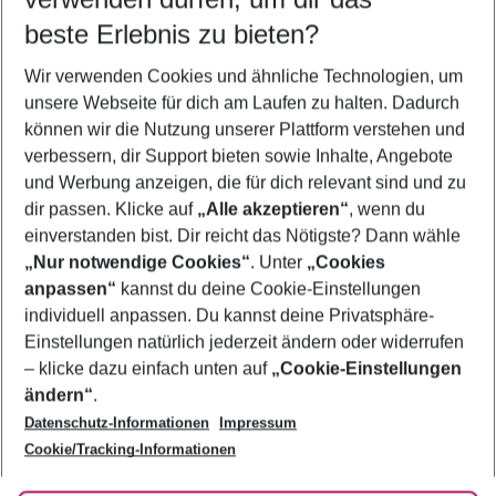
08.08.26
–
06.08.27
5-8 Nächte
beste Erlebnis zu bieten?
Wer wird verreisen
Wir verwenden Cookies und ähnliche Technologien, um
2 Erwachsene
Keine Kinder
unsere Webseite für dich am Laufen zu halten. Dadurch
können wir die Nutzung unserer Plattform verstehen und
Mehr Filter anzeigen
verbessern, dir Support bieten sowie Inhalte, Angebote
und Werbung anzeigen, die für dich relevant sind und zu
dir passen. Klicke auf
„Alle akzeptieren“
, wenn du
einverstanden bist. Dir reicht das Nötigste? Dann wähle
„Nur notwendige Cookies“
. Unter
„Cookies
anpassen“
kannst du deine Cookie-Einstellungen
Footer
Footer navigation
individuell anpassen. Du kannst deine Privatsphäre-
Über uns
Einstellungen natürlich jederzeit ändern oder widerrufen
AGB
– klicke dazu einfach unten auf
„Cookie-Einstellungen
Service & Hilfe
Bestpreisgarantie
ändern“
.
Datenschutz-Informationen
Impressum
Agenturbetreuung
Cookie-Einstellungen ändern
Folge uns
Barrierefreies Reisen
Cookie/Tracking-Informationen
Cookie-Richtlinie
Check-in
Datenschutz