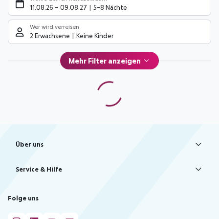
11.08.26
–
09.08.27
5-8 Nächte
Wer wird verreisen
2 Erwachsene
Keine Kinder
Mehr Filter anzeigen
Footer
Footer navigation
Über uns
AGB
Service & Hilfe
Bestpreisgarantie
Agenturbetreuung
Cookie-Einstellungen ändern
Folge uns
Barrierefreies Reisen
Cookie-Richtlinie
Check-in
Datenschutz