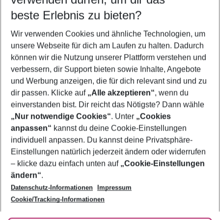
11.08.26
–
09.08.27
5-8 Nächte
beste Erlebnis zu bieten?
Wer wird verreisen
Wir verwenden Cookies und ähnliche Technologien, um
2 Erwachsene
Keine Kinder
unsere Webseite für dich am Laufen zu halten. Dadurch
können wir die Nutzung unserer Plattform verstehen und
Mehr Filter anzeigen
verbessern, dir Support bieten sowie Inhalte, Angebote
und Werbung anzeigen, die für dich relevant sind und zu
dir passen. Klicke auf
„Alle akzeptieren“
, wenn du
einverstanden bist. Dir reicht das Nötigste? Dann wähle
„Nur notwendige Cookies“
. Unter
„Cookies
anpassen“
kannst du deine Cookie-Einstellungen
Footer
Footer navigation
individuell anpassen. Du kannst deine Privatsphäre-
Über uns
Einstellungen natürlich jederzeit ändern oder widerrufen
AGB
– klicke dazu einfach unten auf
„Cookie-Einstellungen
Service & Hilfe
Bestpreisgarantie
ändern“
.
Datenschutz-Informationen
Impressum
Agenturbetreuung
Cookie-Einstellungen ändern
Folge uns
Barrierefreies Reisen
Cookie/Tracking-Informationen
Cookie-Richtlinie
Check-in
Datenschutz