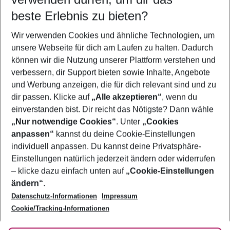
09.08.26
–
07.08.27
5-8 Nächte
beste Erlebnis zu bieten?
Wer wird verreisen
Wir verwenden Cookies und ähnliche Technologien, um
2 Erwachsene
Keine Kinder
unsere Webseite für dich am Laufen zu halten. Dadurch
können wir die Nutzung unserer Plattform verstehen und
Mehr Filter anzeigen
verbessern, dir Support bieten sowie Inhalte, Angebote
und Werbung anzeigen, die für dich relevant sind und zu
dir passen. Klicke auf
„Alle akzeptieren“
, wenn du
einverstanden bist. Dir reicht das Nötigste? Dann wähle
„Nur notwendige Cookies“
. Unter
„Cookies
anpassen“
kannst du deine Cookie-Einstellungen
Footer
Footer navigation
individuell anpassen. Du kannst deine Privatsphäre-
Über uns
Einstellungen natürlich jederzeit ändern oder widerrufen
AGB
– klicke dazu einfach unten auf
„Cookie-Einstellungen
Service & Hilfe
Bestpreisgarantie
ändern“
.
Datenschutz-Informationen
Impressum
Agenturbetreuung
Cookie-Einstellungen ändern
Folge uns
Barrierefreies Reisen
Cookie/Tracking-Informationen
Cookie-Richtlinie
Check-in
Datenschutz