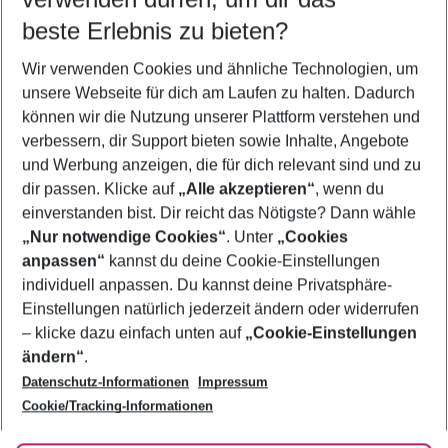
08.08.26
–
06.08.27
5-8 Nächte
beste Erlebnis zu bieten?
Wer wird verreisen
Wir verwenden Cookies und ähnliche Technologien, um
2 Erwachsene
Keine Kinder
unsere Webseite für dich am Laufen zu halten. Dadurch
können wir die Nutzung unserer Plattform verstehen und
Mehr Filter anzeigen
verbessern, dir Support bieten sowie Inhalte, Angebote
und Werbung anzeigen, die für dich relevant sind und zu
dir passen. Klicke auf
„Alle akzeptieren“
, wenn du
einverstanden bist. Dir reicht das Nötigste? Dann wähle
„Nur notwendige Cookies“
. Unter
„Cookies
anpassen“
kannst du deine Cookie-Einstellungen
Footer
Footer navigation
individuell anpassen. Du kannst deine Privatsphäre-
Über uns
Einstellungen natürlich jederzeit ändern oder widerrufen
AGB
– klicke dazu einfach unten auf
„Cookie-Einstellungen
Service & Hilfe
Bestpreisgarantie
ändern“
.
Datenschutz-Informationen
Impressum
Agenturbetreuung
Cookie-Einstellungen ändern
Folge uns
Barrierefreies Reisen
Cookie/Tracking-Informationen
Cookie-Richtlinie
Check-in
Datenschutz