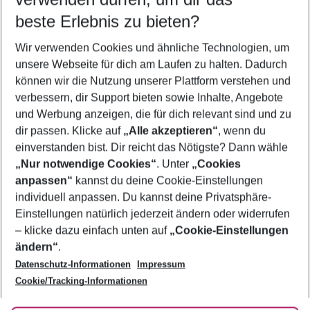
10.08.26
–
08.08.27
5-8 Nächte
beste Erlebnis zu bieten?
Wer wird verreisen
Wir verwenden Cookies und ähnliche Technologien, um
2 Erwachsene
Keine Kinder
unsere Webseite für dich am Laufen zu halten. Dadurch
können wir die Nutzung unserer Plattform verstehen und
Mehr Filter anzeigen
verbessern, dir Support bieten sowie Inhalte, Angebote
und Werbung anzeigen, die für dich relevant sind und zu
dir passen. Klicke auf
„Alle akzeptieren“
, wenn du
einverstanden bist. Dir reicht das Nötigste? Dann wähle
„Nur notwendige Cookies“
. Unter
„Cookies
anpassen“
kannst du deine Cookie-Einstellungen
Footer
Footer navigation
individuell anpassen. Du kannst deine Privatsphäre-
Über uns
Einstellungen natürlich jederzeit ändern oder widerrufen
AGB
– klicke dazu einfach unten auf
„Cookie-Einstellungen
Service & Hilfe
Bestpreisgarantie
ändern“
.
Datenschutz-Informationen
Impressum
Agenturbetreuung
Cookie-Einstellungen ändern
Folge uns
Barrierefreies Reisen
Cookie/Tracking-Informationen
Cookie-Richtlinie
Check-in
Datenschutz