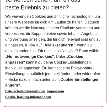
09.08.26
–
07.08.27
5-8 Nächte
beste Erlebnis zu bieten?
Wer wird verreisen
Wir verwenden Cookies und ähnliche Technologien, um
2 Erwachsene
Keine Kinder
unsere Webseite für dich am Laufen zu halten. Dadurch
können wir die Nutzung unserer Plattform verstehen und
Mehr Filter anzeigen
verbessern, dir Support bieten sowie Inhalte, Angebote
und Werbung anzeigen, die für dich relevant sind und zu
dir passen. Klicke auf
„Alle akzeptieren“
, wenn du
einverstanden bist. Dir reicht das Nötigste? Dann wähle
„Nur notwendige Cookies“
. Unter
„Cookies
anpassen“
kannst du deine Cookie-Einstellungen
Footer
Footer navigation
individuell anpassen. Du kannst deine Privatsphäre-
Über uns
Einstellungen natürlich jederzeit ändern oder widerrufen
AGB
– klicke dazu einfach unten auf
„Cookie-Einstellungen
Service & Hilfe
Bestpreisgarantie
ändern“
.
Datenschutz-Informationen
Impressum
Agenturbetreuung
Cookie-Einstellungen ändern
Folge uns
Barrierefreies Reisen
Cookie/Tracking-Informationen
Cookie-Richtlinie
Check-in
Datenschutz