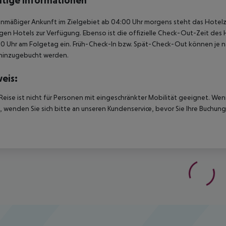
tige Informationen
anmäßiger Ankunft im Zielgebiet ab 04:00 Uhr morgens steht das Hotelz
igen Hotels zur Verfügung. Ebenso ist die offizielle Check-Out-Zeit des 
00 Uhr am Folgetag ein. Früh-Check-In bzw. Spät-Check-Out können je n
hinzugebucht werden.
eis:
Reise ist nicht für Personen mit eingeschränkter Mobilität geeignet. We
 wenden Sie sich bitte an unseren Kundenservice, bevor Sie Ihre Buchung