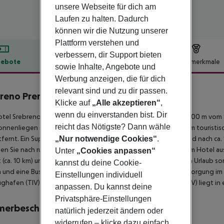
unsere Webseite für dich am
Laufen zu halten. Dadurch
können wir die Nutzung unserer
Plattform verstehen und
verbessern, dir Support bieten
ebote
Hotelbeschreibung
Hotelmerkmale
sowie Inhalte, Angebote und
lbeschreibung
Werbung anzeigen, die für dich
relevant sind und zu dir passen.
breno Premium Apartments
Klicke auf
„Alle akzeptieren“
,
4
wenn du einverstanden bist. Dir
tel Srebreno Premium Apartments by Maistra Select liegt ca. 200 m vom 
reicht das Nötigste? Dann wähle
onnenliegen und Sonnenschirme gegen Gebühr verfügbar. Zum touristische
„Nur notwendige Cookies“
.
fernt. Ein Supermarkt sowie weitere Einkaufsmöglichkeiten sind nach ca.
hen Sie nach rund 50 m. Folgende Sehenswürdigkeiten sind vom Hotel aus er
Unter
„Cookies anpassen“
 (ca. 10 km) und Dubrovnik Panorama (ca. 11 km). Für Mobilität im Urlau
kannst du deine Cookie-
h und eine Bushaltestelle (ca. 50 m entfernt). Zur ärztlichen Versorgung i
Einstellungen individuell
ughafen (TIV) ist ca. 65 km entfernt. Ein weiterer Flughafen (DBV) liegt i
anpassen. Du kannst deine
Privatsphäre-Einstellungen
merbeschreibung
natürlich jederzeit ändern oder
widerrufen – klicke dazu einfach