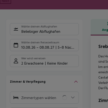
Next
Wähle deinen Abflughafen
Ang
Beliebiger Abflughafen
Hote
Wähle deinen Reisezeitraum
Sre
10.08.26
–
08.08.27
5-8 Nächte
Das Ho
Wer wird verreisen
sind S
2 Erwachsene
Keine Kinder
km ent
erreic
Cavtat
Zimmer & Verpflegung
Verlei
Der Fl
Zimmertypen wählen
Zim