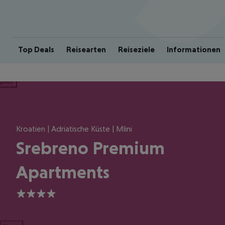
Top Deals
Reisearten
Reiseziele
Informationen
ious
Kroatien | Adriatische Küste | Mlini
Srebreno Premium
Apartments
4