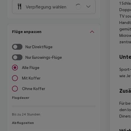
1 Schl
Verpflegung wählen
Doppel
TV sow
Handtü
gemütl
Flüge anpassen
Microw
zentra
Nur Direktflüge
Unte
Nur Eurowings-Flüge
Alle Flüge
Sport-
wie Je
Mit Koffer
Ohne Koffer
Zusä
Flugdauer
Flugdauer
Für be
den lo
Bis zu 24 Stunden
Diners
Abflugzeiten
Abflugzeiten