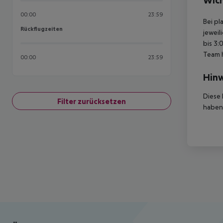
Wich
00:00
23:59
Bei pl
Rückflugzeiten
Rückflugzeiten
jeweil
bis 3:
Team 
00:00
23:59
Hinw
Diese 
Filter zurücksetzen
haben,
Footer