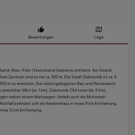
Bewertungen
Lage
Sand-/Kies-/Fels-/Steinstrand Srebreno entfernt. Am Strand
n Zentrum sind es nur ca. 100 m. Die Stadt Dubrovnik ist ca. 9
 100 m zu erreichen. Die nächstgelegenen Bars und Restaurants
reichbar: Mlini (ca. 1 km), Dubrovnik Old town (ca. 9 km),
b sorgen neben einem Mietwagen-Verleih auch ein Motorrad-
m Notfall befindet sich ein Krankenhaus in etwa 11 km Entfernung.
n etwa 12 km Entfernung.