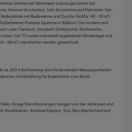
ichteten Zimmer mit Wohnraum sind ausgestattet mit
sse, Internet (kostenlos), Safe (kostenlos) und Flatscreen-Sat-
ng. Badezimmer mit Badewanne und Dusche (Größe: 48 - 50 m²).
 Schlafzimmer Premium Apartment (Balkon): Die modern und
tt oder Twinbett, Extrabett (Schlafsofa), Kitchenette,
atscreen-Sat-TV sowie individuell regulierbarer Klimaanlage und
4 - 68 m²). Handtücher werden gewechselt.
 akzeptieren
. In ca. 200 m Entfernung vom Hotel werden Wassersportarten
geboten. Unterhaltung für Erwachsene: Live-Musik.
allen. Einige Dienstleistungen hängen von der Jahreszeit und
h. Kreditkarten: American Express, Visa, Euro/MasterCard und