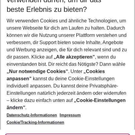
12.08.26
–
10.08.27
5-8 Nächte
beste Erlebnis zu bieten?
Wer wird verreisen
Wir verwenden Cookies und ähnliche Technologien, um
2 Erwachsene
Keine Kinder
unsere Webseite für dich am Laufen zu halten. Dadurch
können wir die Nutzung unserer Plattform verstehen und
Mehr Filter anzeigen
verbessern, dir Support bieten sowie Inhalte, Angebote
und Werbung anzeigen, die für dich relevant sind und zu
dir passen. Klicke auf
„Alle akzeptieren“
, wenn du
einverstanden bist. Dir reicht das Nötigste? Dann wähle
„Nur notwendige Cookies“
. Unter
„Cookies
anpassen“
kannst du deine Cookie-Einstellungen
Footer
Footer navigation
individuell anpassen. Du kannst deine Privatsphäre-
Über uns
Einstellungen natürlich jederzeit ändern oder widerrufen
AGB
– klicke dazu einfach unten auf
„Cookie-Einstellungen
Service & Hilfe
Bestpreisgarantie
ändern“
.
Datenschutz-Informationen
Impressum
Agenturbetreuung
Cookie-Einstellungen ändern
Folge uns
Barrierefreies Reisen
Cookie/Tracking-Informationen
Cookie-Richtlinie
Check-in
Datenschutz