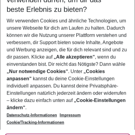
12.08.26
–
10.08.27
5-8 Nächte
beste Erlebnis zu bieten?
Wer wird verreisen
Wir verwenden Cookies und ähnliche Technologien, um
2 Erwachsene
Keine Kinder
unsere Webseite für dich am Laufen zu halten. Dadurch
können wir die Nutzung unserer Plattform verstehen und
Mehr Filter anzeigen
verbessern, dir Support bieten sowie Inhalte, Angebote
und Werbung anzeigen, die für dich relevant sind und zu
dir passen. Klicke auf
„Alle akzeptieren“
, wenn du
einverstanden bist. Dir reicht das Nötigste? Dann wähle
„Nur notwendige Cookies“
. Unter
„Cookies
anpassen“
kannst du deine Cookie-Einstellungen
Footer
Footer navigation
individuell anpassen. Du kannst deine Privatsphäre-
Über uns
Einstellungen natürlich jederzeit ändern oder widerrufen
AGB
– klicke dazu einfach unten auf
„Cookie-Einstellungen
Service & Hilfe
Bestpreisgarantie
ändern“
.
Datenschutz-Informationen
Impressum
Agenturbetreuung
Cookie-Einstellungen ändern
Folge uns
Barrierefreies Reisen
Cookie/Tracking-Informationen
Cookie-Richtlinie
Check-in
Datenschutz