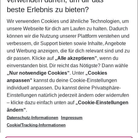
08.08.26
–
06.08.27
5-8 Nächte
beste Erlebnis zu bieten?
Wer wird verreisen
Wir verwenden Cookies und ähnliche Technologien, um
2 Erwachsene
Keine Kinder
unsere Webseite für dich am Laufen zu halten. Dadurch
können wir die Nutzung unserer Plattform verstehen und
Mehr Filter anzeigen
verbessern, dir Support bieten sowie Inhalte, Angebote
und Werbung anzeigen, die für dich relevant sind und zu
dir passen. Klicke auf
„Alle akzeptieren“
, wenn du
einverstanden bist. Dir reicht das Nötigste? Dann wähle
„Nur notwendige Cookies“
. Unter
„Cookies
anpassen“
kannst du deine Cookie-Einstellungen
Footer
Footer navigation
individuell anpassen. Du kannst deine Privatsphäre-
Über uns
Einstellungen natürlich jederzeit ändern oder widerrufen
AGB
– klicke dazu einfach unten auf
„Cookie-Einstellungen
Service & Hilfe
Bestpreisgarantie
ändern“
.
Datenschutz-Informationen
Impressum
Agenturbetreuung
Cookie-Einstellungen ändern
Folge uns
Barrierefreies Reisen
Cookie/Tracking-Informationen
Cookie-Richtlinie
Check-in
Datenschutz