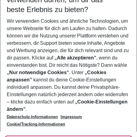
11.08.26
–
09.08.27
5-8 Nächte
beste Erlebnis zu bieten?
Wer wird verreisen
Wir verwenden Cookies und ähnliche Technologien, um
2 Erwachsene
Keine Kinder
unsere Webseite für dich am Laufen zu halten. Dadurch
können wir die Nutzung unserer Plattform verstehen und
Mehr Filter anzeigen
verbessern, dir Support bieten sowie Inhalte, Angebote
und Werbung anzeigen, die für dich relevant sind und zu
dir passen. Klicke auf
„Alle akzeptieren“
, wenn du
einverstanden bist. Dir reicht das Nötigste? Dann wähle
„Nur notwendige Cookies“
. Unter
„Cookies
anpassen“
kannst du deine Cookie-Einstellungen
Footer
Footer navigation
individuell anpassen. Du kannst deine Privatsphäre-
Über uns
Einstellungen natürlich jederzeit ändern oder widerrufen
AGB
– klicke dazu einfach unten auf
„Cookie-Einstellungen
Service & Hilfe
Bestpreisgarantie
ändern“
.
Datenschutz-Informationen
Impressum
Agenturbetreuung
Cookie-Einstellungen ändern
Folge uns
Barrierefreies Reisen
Cookie/Tracking-Informationen
Cookie-Richtlinie
Check-in
Datenschutz