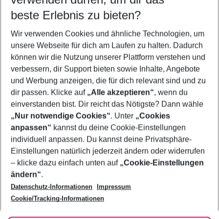
10.08.26
–
08.08.27
5-8 Nächte
beste Erlebnis zu bieten?
Wer wird verreisen
Wir verwenden Cookies und ähnliche Technologien, um
2 Erwachsene
Keine Kinder
unsere Webseite für dich am Laufen zu halten. Dadurch
können wir die Nutzung unserer Plattform verstehen und
Mehr Filter anzeigen
verbessern, dir Support bieten sowie Inhalte, Angebote
und Werbung anzeigen, die für dich relevant sind und zu
dir passen. Klicke auf
„Alle akzeptieren“
, wenn du
einverstanden bist. Dir reicht das Nötigste? Dann wähle
„Nur notwendige Cookies“
. Unter
„Cookies
anpassen“
kannst du deine Cookie-Einstellungen
Footer
Footer navigation
individuell anpassen. Du kannst deine Privatsphäre-
Über uns
Einstellungen natürlich jederzeit ändern oder widerrufen
AGB
– klicke dazu einfach unten auf
„Cookie-Einstellungen
Service & Hilfe
Bestpreisgarantie
ändern“
.
Datenschutz-Informationen
Impressum
Agenturbetreuung
Cookie-Einstellungen ändern
Folge uns
Barrierefreies Reisen
Cookie/Tracking-Informationen
Cookie-Richtlinie
Check-in
Datenschutz