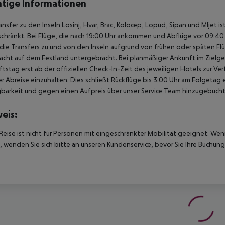
tige Informationen
ansfer zu den Inseln Losinj, Hvar, Brac, Kolocep, Lopud, Sipan und Mljet i
chränkt. Bei Flüge, die nach 19:00 Uhr ankommen und Abflüge vor 09:40 U
ie Transfers zu und von den Inseln aufgrund von frühen oder späten Fl
acht auf dem Festland untergebracht. Bei planmäßiger Ankunft im Ziel
tstag erst ab der offiziellen Check-In-Zeit des jeweiligen Hotels zur Ve
r Abreise einzuhalten. Dies schließt Rückflüge bis 3:00 Uhr am Folgeta
barkeit und gegen einen Aufpreis über unser Service Team hinzugebuch
eis:
Reise ist nicht für Personen mit eingeschränkter Mobilität geeignet. We
 wenden Sie sich bitte an unseren Kundenservice, bevor Sie Ihre Buchung