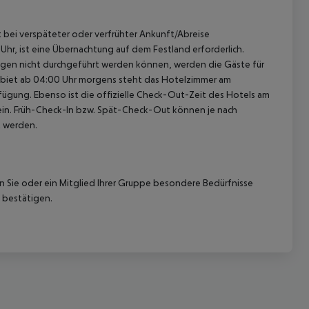
st bei verspäteter oder verfrühter Ankunft/Abreise
hr, ist eine Übernachtung auf dem Festland erforderlich.
ügen nicht durchgeführt werden können, werden die Gäste für
gebiet ab 04:00 Uhr morgens steht das Hotelzimmer am
rfügung. Ebenso ist die offizielle Check-Out-Zeit des Hotels am
g ein. Früh-Check-In bzw. Spät-Check-Out können je nach
t werden.
nn Sie oder ein Mitglied Ihrer Gruppe besondere Bedürfnisse
 bestätigen.