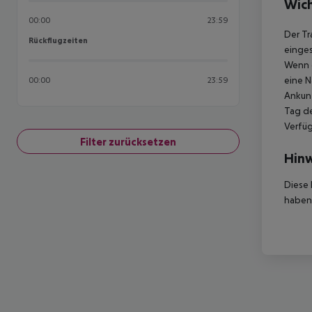
Wich
00:00
23:59
Der Tr
Rückflugzeiten
Rückflugzeiten
einges
Wenn d
eine N
00:00
23:59
Ankunf
Tag de
Verfüg
Filter zurücksetzen
Hinw
Diese 
haben,