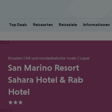
Top Deals
Reisearten
Reiseziele
Informationen
ious
Kroatien | Krk und nordadriatische Inseln | Lopar
San Marino Resort
Sahara Hotel & Rab
Hotel
3