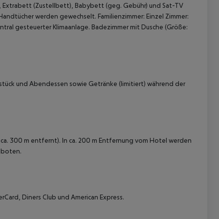
 Extrabett (Zustellbett), Babybett (geg. Gebühr) und Sat-TV
 Handtücher werden gewechselt. Familienzimmer: Einzel Zimmer:
ntral gesteuerter Klimaanlage. Badezimmer mit Dusche (Größe:
hstück und Abendessen sowie Getränke (limitiert) während der
 akzeptieren
ca. 300 m entfernt). In ca. 200 m Entfernung vom Hotel werden
eboten.
terCard, Diners Club und American Express.