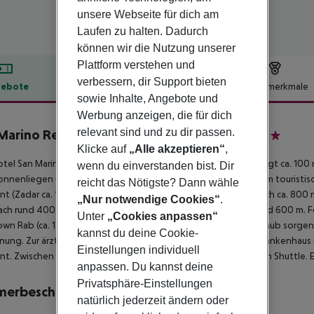
unsere Webseite für dich am
Laufen zu halten. Dadurch
können wir die Nutzung unserer
Plattform verstehen und
verbessern, dir Support bieten
ebote
Hotelbeschreibung
Hotelmerkmale
sowie Inhalte, Angebote und
lbeschreibung
Werbung anzeigen, die für dich
relevant sind und zu dir passen.
Marino Resort Sahara Hotel & Rab Hotel
3
Klicke auf
„Alle akzeptieren“
,
tel San Marino Sunny Resort by Valamar - Sahara/Rab Hotel liegt ca. 10
wenn du einverstanden bist. Dir
onnenliegen und Sonnenschirme gegen Gebühr verfügbar. Zum touristische
reicht das Nötigste? Dann wähle
nt (Zadar ca. 140 km, Zagreb ca. 230 km). Ein Supermarkt ist nach ca. 800
„Nur notwendige Cookies“
.
ch rund 400 m. Zur nächsten Diskothek gelangt man nach rund 600 m. F
Unter
„Cookies anpassen“
wn Rab (ca. 14 km) und Goli otok (ca. 1 km). Für Mobilität im Urlaub sorg
kannst du deine Cookie-
nung. Zur ärztlichen Versorgung im Notfall befindet sich ein Krankenhaus
Einstellungen individuell
nt. Zwischen Hotel und Flughafen verkehrt (gegen Gebühr) ein Shuttle. Ei
anpassen. Du kannst deine
Privatsphäre-Einstellungen
merbeschreibung
natürlich jederzeit ändern oder