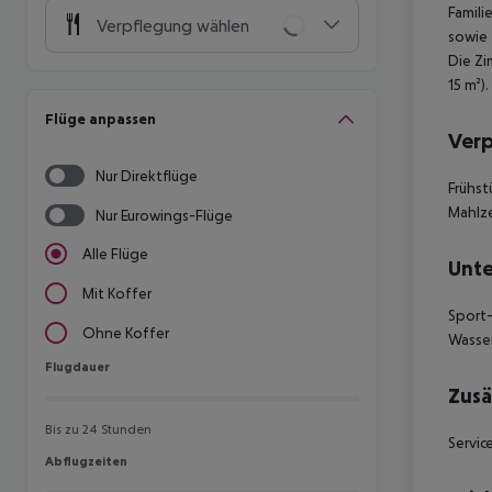
Famili
Verpflegung wählen
sowie 
Die Zi
15 m²)
Flüge anpassen
Ver
Nur Direktflüge
Frühst
Mahlze
Nur Eurowings-Flüge
Alle Flüge
Unte
Mit Koffer
Sport-
Ohne Koffer
Wasser
Flugdauer
Flugdauer
Zusä
Bis zu 24 Stunden
Servic
Abflugzeiten
Abflugzeiten