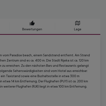
Bewertungen
Lage
0 m vom Paradise beach, einem Sandstrand entfernt. Am Strand
n Zentrum sind es ca. 400 m. Die Stadt Rijeka ist ca. 120 km
 m zu erreichen. Zu den nächsten Bars und Restaurants gelangt
olgende Sehenswürdigkeiten sind vom Hotel aus erreichbar:
en ein Taxistand sowie eine Bushaltestelle in etwa 300 m
 in etwa 14 km Entfernung. Der Flughafen (PUY) ist ca. 200 km
n weiterer Flughafen (RJK) liegt in etwa 100 km Entfernung.