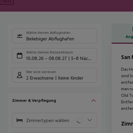
Next
Wähle deinen Abflughafen
Ang
Beliebiger Abflughafen
Hote
Wähle deinen Reisezeitraum
San 
10.08.26
–
08.08.27
5-8 Nächte
Das Ho
Wer wird verreisen
sind S
2 Erwachsene
Keine Kinder
entfer
man na
Old To
Zimmer & Verpflegung
Entfer
entfer
Zimmertypen wählen
Zim